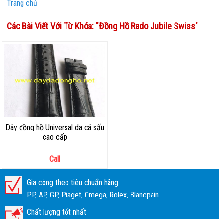
Trang chủ
Các Bài Viết Với Từ Khóa: "
Đồng Hồ Rado Jubile Swiss
"
Dây đồng hồ Universal da cá sấu
cao cấp
Call
Gia công theo tiêu chuẩn hãng:
PP, AP, GP, Piaget, Omega, Rolex, Blancpain...
Chất lượng tốt nhất