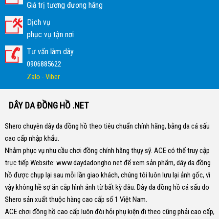
Giá trị tương đương hãng
Dịch vụ
phục vụ tận nơi
Tư vấn làm dây
0906885622
Zalo - Viber
DÂY DA ĐỒNG HỒ .NET
Shero chuyên dây da đồng hồ theo tiêu chuẩn chính hãng, bằng da cá sấu
cao cấp nhập khẩu.
Nhằm phục vụ nhu cầu chơi đồng chính hãng thụy sỹ. ACE có thể truy cập
trực tiếp Website:
www.daydadongho.net
để xem sản phẩm, dây da đồng
hồ được chụp lại sau mỗi lần giao khách, chúng tôi luôn lưu lại ảnh gốc, vì
vậy không hề sợ ăn cắp hình ảnh từ bất kỳ đâu.
Dây da đồng hồ cá sấu do
Shero sản xuất thuộc hàng cao cấp số 1 Việt Nam.
ACE chơi đồng hồ cao cấp luôn đòi hỏi phụ kiện đi theo cũng phải cao cấp,