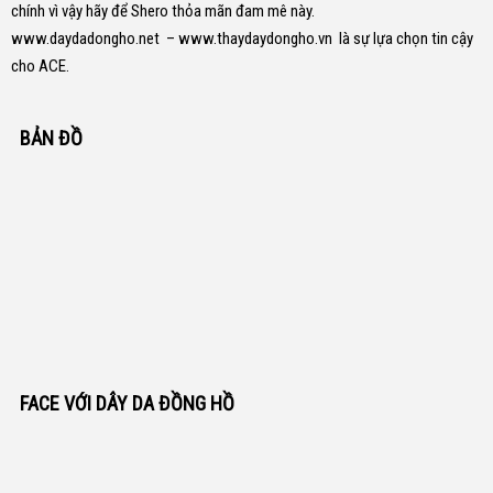
chính vì vậy hãy để Shero thỏa mãn đam mê này.
www.daydadongho.net
–
www.thaydaydongho.vn
là sự lựa chọn tin cậy
cho ACE.
BẢN ĐỒ
FACE VỚI DÂY DA ĐỒNG HỒ