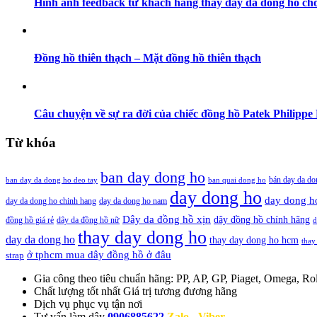
Hình ảnh feedback từ khách hàng thay dây da đồng hồ cho
Đồng hồ thiên thạch – Mặt đồng hồ thiên thạch
Câu chuyện về sự ra đời của chiếc đồng hồ Patek Philippe 
Từ khóa
ban day dong ho
bán day da do
ban day da dong ho deo tay
ban quai dong ho
day dong ho
day dong h
day da dong ho chinh hang
day da dong ho nam
Dây da đồng hồ xịn
dây đồng hồ chính hãng
đồng hồ giá rẻ
dây da đồng hồ nữ
d
thay day dong ho
day da dong ho
thay day dong ho hcm
thay
ở tphcm mua dây đồng hồ ở đâu
strap
Gia công theo tiêu chuẩn hãng:
PP, AP, GP, Piaget, Omega, Rol
Chất lượng tốt nhất
Giá trị tương đương hãng
Dịch vụ
phục vụ tận nơi
Tư vấn làm dây
0906885622
Zalo - Viber