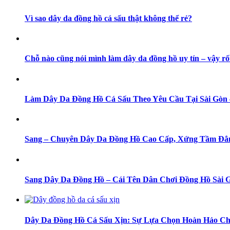
Vì sao dây da đồng hồ cá sấu thật không thể rẻ?
Chỗ nào cũng nói mình làm dây da đồng hồ uy tín – vậy rố
Làm Dây Da Đồng Hồ Cá Sấu Theo Yêu Cầu Tại Sài Gò
Sang – Chuyên Dây Da Đồng Hồ Cao Cấp, Xứng Tầm Đẳ
Sang Dây Da Đồng Hồ – Cái Tên Dân Chơi Đồng Hồ Sài 
Dây Da Đồng Hồ Cá Sấu Xịn: Sự Lựa Chọn Hoàn Hảo Ch