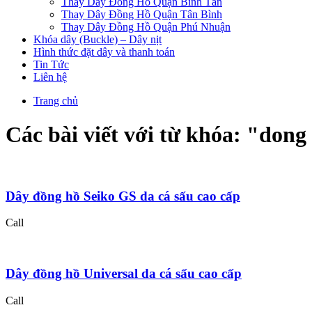
Thay Dây Đồng Hồ Quận Bình Tân
Thay Dây Đồng Hồ Quận Tân Bình
Thay Dây Đồng Hồ Quận Phú Nhuận
Khóa dây (Buckle) – Dây nịt
Hình thức đặt dây và thanh toán
Tin Tức
Liên hệ
Trang chủ
Các bài viết với từ khóa: "
dong 
Dây đồng hồ Seiko GS da cá sấu cao cấp
Call
Dây đồng hồ Universal da cá sấu cao cấp
Call