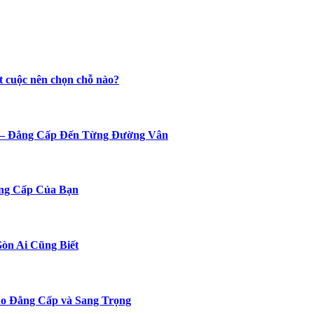
t cuộc nên chọn chỗ nào?
n – Đẳng Cấp Đến Từng Đường Vân
ng Cấp Của Bạn
Gòn Ai Cũng Biết
o Đẳng Cấp và Sang Trọng