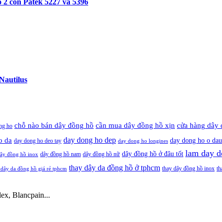
 2 con Patek 5227 và 5396
Nautilus
cần mua dây đồng hồ xịn
chỗ nào bán dây đồng hồ
cửa hàng dây 
ng ho
day dong ho dep
o da
day dong ho o dau
day dong ho deo tay
day dong ho longines
lam day d
dây đồng hồ ở đâu tốt
dây đồng hồ nam
dây đồng hồ nữ
ây đồng hồ inox
thay dây da đồng hồ ở tphcm
thay dây đồng hồ inox
th
 dây da đồng hồ giá rẻ tphcm
ex, Blancpain...