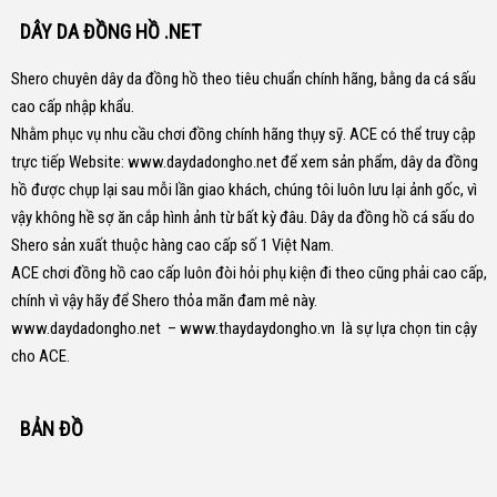
DÂY DA ĐỒNG HỒ .NET
Shero chuyên dây da đồng hồ theo tiêu chuẩn chính hãng, bằng da cá sấu
cao cấp nhập khẩu.
Nhằm phục vụ nhu cầu chơi đồng chính hãng thụy sỹ. ACE có thể truy cập
trực tiếp Website:
www.daydadongho.net
để xem sản phẩm, dây da đồng
hồ được chụp lại sau mỗi lần giao khách, chúng tôi luôn lưu lại ảnh gốc, vì
vậy không hề sợ ăn cắp hình ảnh từ bất kỳ đâu.
Dây da đồng hồ cá sấu do
Shero sản xuất thuộc hàng cao cấp số 1 Việt Nam.
ACE chơi đồng hồ cao cấp luôn đòi hỏi phụ kiện đi theo cũng phải cao cấp,
chính vì vậy hãy để Shero thỏa mãn đam mê này.
www.daydadongho.net
–
www.thaydaydongho.vn
là sự lựa chọn tin cậy
cho ACE.
BẢN ĐỒ