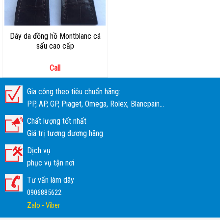
Dây da đồng hồ Montblanc cá
sấu cao cấp
Call
Gia công theo tiêu chuẩn hãng:
PP, AP, GP, Piaget, Omega, Rolex, Blancpain...
Chất lượng tốt nhất
Giá trị tương đương hãng
Dịch vụ
phục vụ tận nơi
Tư vấn làm dây
0906885622
Zalo - Viber