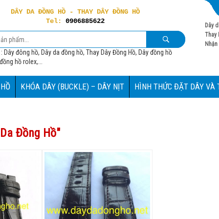
DÂY DA ĐỒNG HỒ - THAY DÂY ĐỒNG HỒ
Tel:
0906885622
Dây d
Thay 
Nhận 
 : Dây đông hồ, Dây da đồng hồ, Thay Dây Đồng Hồ, Dây đồng hồ
ồng hồ rolex,...
 HỒ
KHÓA DÂY (BUCKLE) – DÂY NỊT
HÌNH THỨC ĐẶT DÂY VÀ
 Da Đồng Hồ
"