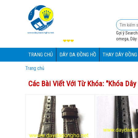
Gợi ý Search
omega, Dây đ
❤❤❤
TRANG CHỦ
DÂY DA ĐỒNG HỒ
THAY DÂY ĐỒNG
Trang chủ
Các Bài Viết Với Từ Khóa: "
Khóa Dây