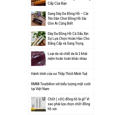
Cấp Của Bạn
Sang Dây Da Đồng Hồ – Cái
Tên Dân Chơi Đồng Hồ Sài
Gòn Ai Cũng Biết
Dây Da Đồng Hồ Cá Sấu Xịn:
Sự Lựa Chọn Hoàn Hảo Cho
Đẳng Cấp và Sang Trọng
Loại da và chất da là 2 khái
niệm hoàn toàn khác nhau
Hành trình của sư Thầy Thích Minh Tuệ
RM88 Tourbillon với biểu tượng mặt cười
tại Việt Nam
Chốt ( cốt) đồng hồ là gì? Vì
sao phải lựa chọn chốt đồng
hồ xịn