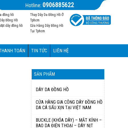
0906885622
Hotline:
a đồng hồ
Thay Dây Da Đồng Hồ Ở
Dây Đồng Hồ
Tphcm
đặt dây đồng hồ
Cửa Hàng Dây Đồng Hồ
Tại Tphcm
 THANH TOÁN
TIN TỨC
LIÊN HỆ
SẢN PHẨM
DÂY DA ĐỒNG HỒ
CỬA HÀNG GIA CÔNG DÂY ĐỒNG HỒ
DA CÁ SẤU XỊN TẠI VIỆT NAM
BUCKLE (KHÓA DÂY) – MẮT KÍNH –
BAO DA ĐIỆN THOẠI – DÂY NỊT