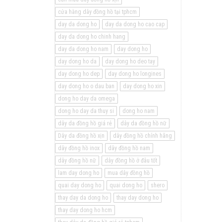
cửa hàng dây đồng hồ tại tphcm
day da dong ho
day da dong ho cao cap
day da dong ho chinh hang
day da dong ho nam
day dong ho
day dong ho da
day dong ho deo tay
day dong ho dep
day dong ho longines
day dong ho o dau ban
day dong ho xin
dong ho day da omega
dong ho day da thuy si
dong ho nam
dây da đồng hồ giá rẻ
dây da đồng hồ nữ
Dây da đồng hồ xịn
dây đồng hồ chính hãng
dây đồng hồ inox
dây đồng hồ nam
dây đồng hồ nữ
dây đồng hồ ở đâu tốt
lam day dong ho
mua dây đồng hồ
quai day dong ho
quai dong ho
shero
thay day da dong ho
thay day dong ho
thay day dong ho hcm