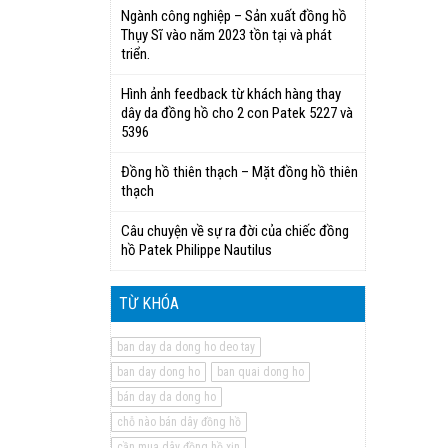
Ngành công nghiệp – Sản xuất đồng hồ
Thụy Sĩ vào năm 2023 tồn tại và phát
triển.
Hình ảnh feedback từ khách hàng thay
dây da đồng hồ cho 2 con Patek 5227 và
5396
Đồng hồ thiên thạch – Mặt đồng hồ thiên
thạch
Câu chuyện về sự ra đời của chiếc đồng
hồ Patek Philippe Nautilus
TỪ KHÓA
ban day da dong ho deo tay
ban day dong ho
ban quai dong ho
bán day da dong ho
chỗ nào bán dây đồng hồ
cần mua dây đồng hồ xịn