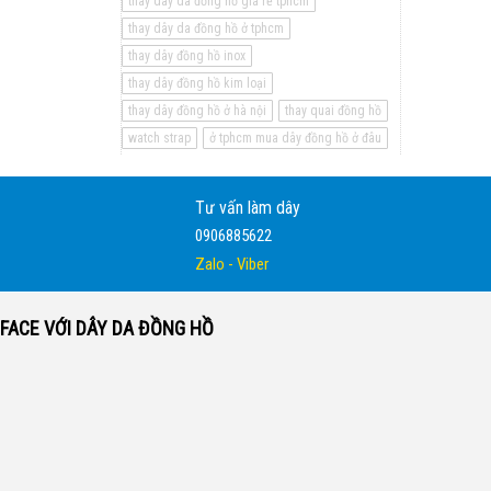
thay dây da đồng hồ giá rẻ tphcm
thay dây da đồng hồ ở tphcm
thay dây đồng hồ inox
thay dây đồng hồ kim loại
thay dây đồng hồ ở hà nội
thay quai đồng hồ
watch strap
ở tphcm mua dây đồng hồ ở đâu
Tư vấn làm dây
0906885622
Zalo - Viber
FACE VỚI DÂY DA ĐỒNG HỒ