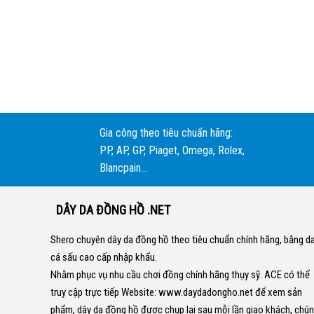
Gia công theo tiêu chuẩn hãng:
PP, AP, GP, Piaget, Omega, Rolex,
Blancpain...
DÂY DA ĐỒNG HỒ .NET
Shero chuyên dây da đồng hồ theo tiêu chuẩn chính hãng, bằng d
cá sấu cao cấp nhập khẩu.
Nhằm phục vụ nhu cầu chơi đồng chính hãng thụy sỹ. ACE có thể
truy cập trực tiếp Website:
www.daydadongho.net
để xem sản
phẩm, dây da đồng hồ được chụp lại sau mỗi lần giao khách, chú