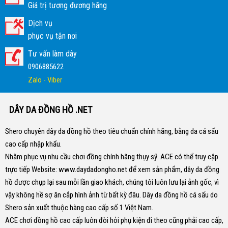
Giá trị tương đương hãng
Dịch vụ
phục vụ tận nơi
Tư vấn làm dây
0906885622
Zalo - Viber
DÂY DA ĐỒNG HỒ .NET
Shero chuyên dây da đồng hồ theo tiêu chuẩn chính hãng, bằng da cá sấu
cao cấp nhập khẩu.
Nhằm phục vụ nhu cầu chơi đồng chính hãng thụy sỹ. ACE có thể truy cập
trực tiếp Website:
www.daydadongho.net
để xem sản phẩm, dây da đồng
hồ được chụp lại sau mỗi lần giao khách, chúng tôi luôn lưu lại ảnh gốc, vì
vậy không hề sợ ăn cắp hình ảnh từ bất kỳ đâu.
Dây da đồng hồ cá sấu do
Shero sản xuất thuộc hàng cao cấp số 1 Việt Nam.
ACE chơi đồng hồ cao cấp luôn đòi hỏi phụ kiện đi theo cũng phải cao cấp,