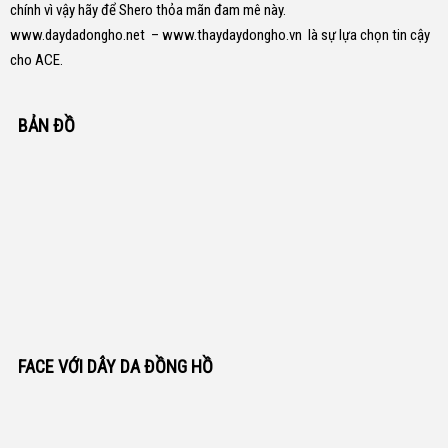
chính vì vậy hãy để Shero thỏa mãn đam mê này.
www.daydadongho.net
–
www.thaydaydongho.vn
là sự lựa chọn tin cậy
cho ACE.
BẢN ĐỒ
FACE VỚI DÂY DA ĐỒNG HỒ