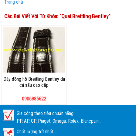
Trang chủ
Các Bài Viết Với Từ Khóa: "
Quai Breitling Bentley
"
Dây đồng hồ Breitling Bentley da
cá sấu cao cấp
0906885622
Gia công theo tiêu chuẩn hãng:
PP, AP, GP, Piaget, Omega, Rolex, Blancpain...
Chất lượng tốt nhất