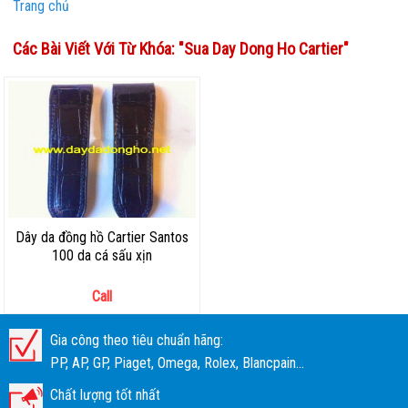
Trang chủ
Các Bài Viết Với Từ Khóa: "
Sua Day Dong Ho Cartier
"
Dây da đồng hồ Cartier Santos
100 da cá sấu xịn
Call
Gia công theo tiêu chuẩn hãng:
PP, AP, GP, Piaget, Omega, Rolex, Blancpain...
Chất lượng tốt nhất