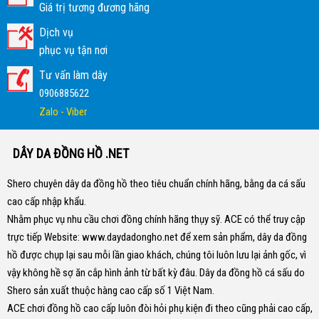
Giá trị tương đương hãng
Dịch vụ
phục vụ tận nơi
Tư vấn làm dây
0906885622
Zalo - Viber
DÂY DA ĐỒNG HỒ .NET
Shero chuyên dây da đồng hồ theo tiêu chuẩn chính hãng, bằng da cá sấu
cao cấp nhập khẩu.
Nhằm phục vụ nhu cầu chơi đồng chính hãng thụy sỹ. ACE có thể truy cập
trực tiếp Website:
www.daydadongho.net
để xem sản phẩm, dây da đồng
hồ được chụp lại sau mỗi lần giao khách, chúng tôi luôn lưu lại ảnh gốc, vì
vậy không hề sợ ăn cắp hình ảnh từ bất kỳ đâu.
Dây da đồng hồ cá sấu do
Shero sản xuất thuộc hàng cao cấp số 1 Việt Nam.
ACE chơi đồng hồ cao cấp luôn đòi hỏi phụ kiện đi theo cũng phải cao cấp,