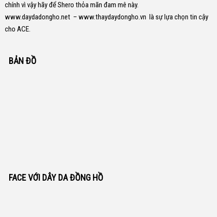
chính vì vậy hãy để Shero thỏa mãn đam mê này.
www.daydadongho.net
–
www.thaydaydongho.vn
là sự lựa chọn tin cậy
cho ACE.
BẢN ĐỒ
FACE VỚI DÂY DA ĐỒNG HỒ