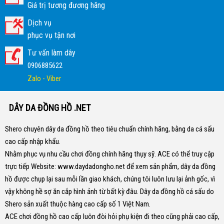
Giá trị tương đương hãng
Dịch vụ
phục vụ tận nơi
Tư vấn làm dây
0906885622
Zalo - Viber
DÂY DA ĐỒNG HỒ .NET
Shero chuyên dây da đồng hồ theo tiêu chuẩn chính hãng, bằng da cá sấu
cao cấp nhập khẩu.
Nhằm phục vụ nhu cầu chơi đồng chính hãng thụy sỹ. ACE có thể truy cập
trực tiếp Website:
www.daydadongho.net
để xem sản phẩm, dây da đồng
hồ được chụp lại sau mỗi lần giao khách, chúng tôi luôn lưu lại ảnh gốc, vì
vậy không hề sợ ăn cắp hình ảnh từ bất kỳ đâu.
Dây da đồng hồ cá sấu do
Shero sản xuất thuộc hàng cao cấp số 1 Việt Nam.
ACE chơi đồng hồ cao cấp luôn đòi hỏi phụ kiện đi theo cũng phải cao cấp,