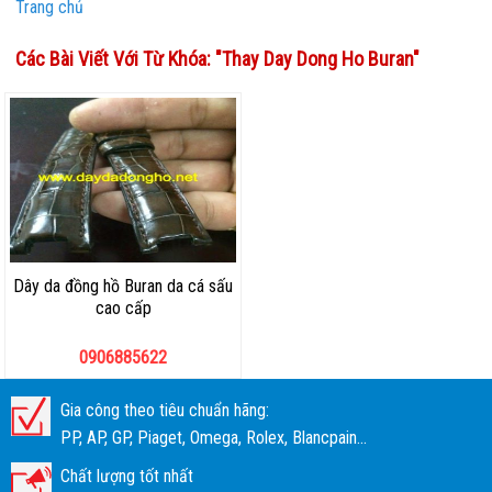
Trang chủ
Các Bài Viết Với Từ Khóa: "
Thay Day Dong Ho Buran
"
Dây da đồng hồ Buran da cá sấu
cao cấp
0906885622
Gia công theo tiêu chuẩn hãng:
PP, AP, GP, Piaget, Omega, Rolex, Blancpain...
Chất lượng tốt nhất