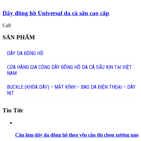
Dây đồng hồ Universal da cá sấu cao cấp
Call
SẢN PHẨM
DÂY DA ĐỒNG HỒ
CỬA HÀNG GIA CÔNG DÂY ĐỒNG HỒ DA CÁ SẤU XỊN TẠI VIỆT
NAM
BUCKLE (KHÓA DÂY) – MẮT KÍNH – BAO DA ĐIỆN THOẠI – DÂY
NỊT
Tin Tức
Cần làm dây da đồng hồ theo yêu cầu thì chọn xưởng nào