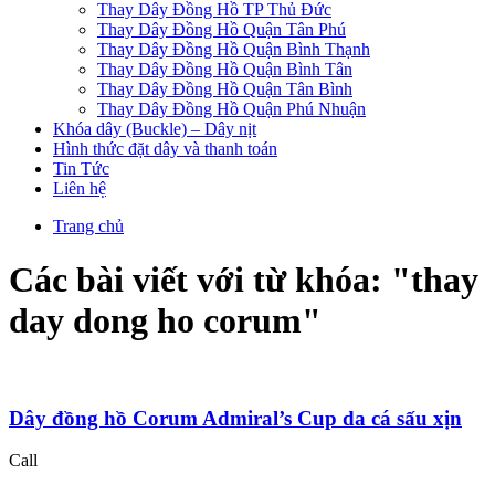
Thay Dây Đồng Hồ TP Thủ Đức
Thay Dây Đồng Hồ Quận Tân Phú
Thay Dây Đồng Hồ Quận Bình Thạnh
Thay Dây Đồng Hồ Quận Bình Tân
Thay Dây Đồng Hồ Quận Tân Bình
Thay Dây Đồng Hồ Quận Phú Nhuận
Khóa dây (Buckle) – Dây nịt
Hình thức đặt dây và thanh toán
Tin Tức
Liên hệ
Trang chủ
Các bài viết với từ khóa: "
thay
day dong ho corum
"
Dây đồng hồ Corum Admiral’s Cup da cá sấu xịn
Call