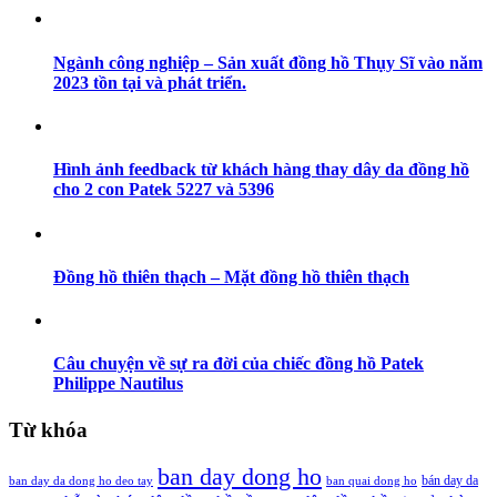
Ngành công nghiệp – Sản xuất đồng hồ Thụy Sĩ vào năm
2023 tồn tại và phát triển.
Hình ảnh feedback từ khách hàng thay dây da đồng hồ
cho 2 con Patek 5227 và 5396
Đồng hồ thiên thạch – Mặt đồng hồ thiên thạch
Câu chuyện về sự ra đời của chiếc đồng hồ Patek
Philippe Nautilus
Từ khóa
ban day dong ho
bán day da
ban day da dong ho deo tay
ban quai dong ho