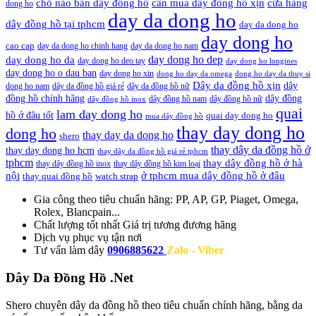
cần mua dây đồng hồ xịn
chỗ nào bán dây đồng hồ
cửa hàng
dong ho
day da dong ho
dây đồng hồ tại tphcm
day da dong ho
day dong ho
cao cap
day da dong ho chinh hang
day da dong ho nam
day dong ho dep
day dong ho da
day dong ho deo tay
day dong ho longines
day dong ho o dau ban
day dong ho xin
dong ho day da omega
dong ho day da thuy si
Dây da đồng hồ xịn
dây
dong ho nam
dây da đồng hồ giá rẻ
dây da đồng hồ nữ
đồng hồ chính hãng
dây đồng
dây đồng hồ nam
dây đồng hồ nữ
dây đồng hồ inox
quai
lam day dong ho
hồ ở đâu tốt
quai day dong ho
mua dây đồng hồ
thay day dong ho
dong ho
thay day da dong ho
shero
thay dây da đồng hồ ở
thay day dong ho hcm
thay dây da đồng hồ giá rẻ tphcm
tphcm
thay dây đồng hồ ở hà
thay dây đồng hồ inox
thay dây đồng hồ kim loại
nội
ở tphcm mua dây đồng hồ ở đâu
thay quai đồng hồ
watch strap
Gia công theo tiêu chuẩn hãng:
PP, AP, GP, Piaget, Omega,
Rolex, Blancpain...
Chất lượng tốt nhất
Giá trị tương đương hãng
Dịch vụ
phục vụ tận nơi
Tư vấn làm dây
0906885622
Zalo - Viber
Dây Da Đồng Hồ .Net
Shero chuyên dây da đồng hồ theo tiêu chuẩn chính hãng, bằng da