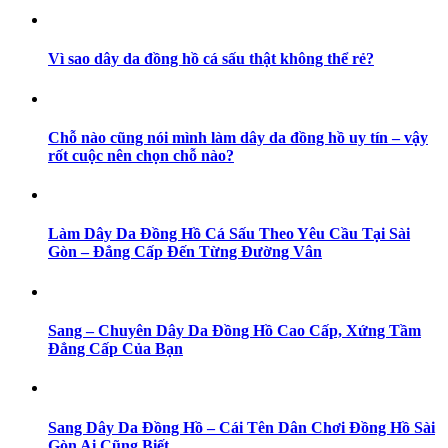
Vì sao dây da đồng hồ cá sấu thật không thể rẻ?
Chỗ nào cũng nói mình làm dây da đồng hồ uy tín – vậy
rốt cuộc nên chọn chỗ nào?
Làm Dây Da Đồng Hồ Cá Sấu Theo Yêu Cầu Tại Sài
Gòn – Đẳng Cấp Đến Từng Đường Vân
Sang – Chuyên Dây Da Đồng Hồ Cao Cấp, Xứng Tầm
Đẳng Cấp Của Bạn
Sang Dây Da Đồng Hồ – Cái Tên Dân Chơi Đồng Hồ Sài
Gòn Ai Cũng Biết