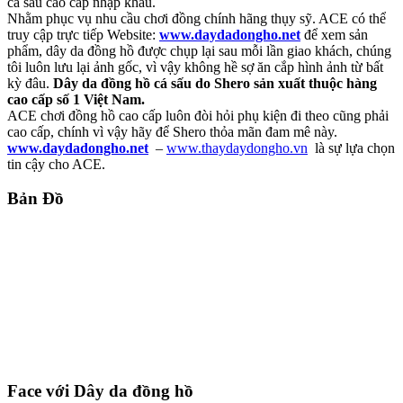
cá sấu cao cấp nhập khẩu.
Nhằm phục vụ nhu cầu chơi đồng chính hãng thụy sỹ. ACE có thể
truy cập trực tiếp Website:
www.daydadongho.net
để xem sản
phẩm, dây da đồng hồ được chụp lại sau mỗi lần giao khách, chúng
tôi luôn lưu lại ảnh gốc, vì vậy không hề sợ ăn cắp hình ảnh từ bất
kỳ đâu.
Dây da đồng hồ cá sấu do Shero sản xuất thuộc hàng
cao cấp số 1 Việt Nam.
ACE chơi đồng hồ cao cấp luôn đòi hỏi phụ kiện đi theo cũng phải
cao cấp, chính vì vậy hãy để Shero thỏa mãn đam mê này.
www.daydadongho.net
–
www.thaydaydongho.vn
là sự lựa chọn
tin cậy cho ACE.
Bản Đồ
Face với Dây da đồng hồ