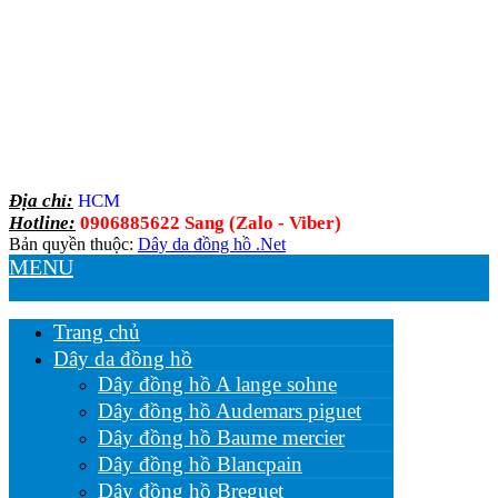
Địa chỉ:
HCM
Hotline:
0906885622 Sang (Zalo - Viber)
Bản quyền thuộc:
Dây da đồng hồ .Net
MENU
Trang chủ
Dây da đồng hồ
Dây đồng hồ A lange sohne
Dây đồng hồ Audemars piguet
Dây đồng hồ Baume mercier
Dây đồng hồ Blancpain
Dây đồng hồ Breguet