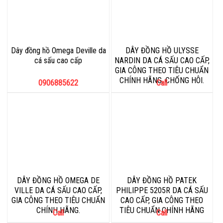
Dây đồng hồ Omega Deville da
DÂY ĐỒNG HỒ ULYSSE
cá sấu cao cấp
NARDIN DA CÁ SẤU CAO CẤP,
GIA CÔNG THEO TIÊU CHUẨN
CHÍNH HÃNG, CHỐNG HÔI.
0906885622
Call
DÂY ĐỒNG HỒ OMEGA DE
DÂY ĐỒNG HỒ PATEK
VILLE DA CÁ SẤU CAO CẤP,
PHILIPPE 5205R DA CÁ SẤU
GIA CÔNG THEO TIÊU CHUẨN
CAO CẤP, GIA CÔNG THEO
CHÍNH HÃNG.
TIÊU CHUẨN CHÍNH HÃNG
Call
Call