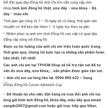
Để đặt quai dây đồng hồ Anh Chị Em cần cung cấp cho
shop
hình ảnh đồng hồ thật
,
size dây
–
size khóa
–
Độ
dày
–
màu sắc
.
Thời gian gia công từ 7 – 10 ngày sẽ có hàng, thời gian vận
chuyển có thể kéo dài thêm 1 -2 ngày tùy theo xa gần.
– Nhằm phục vụ anh em chơi đồng hồ cao cấp có quai dây
đẳng cấp xứng với đồng hồ.
Được sự tin tưởng của anh chị em trên toàn quốc trong
thời gian qua, chúng tôi luôn tạo ra những sản phẩm hoàn
hảo nhất, tốt nhất.
Các anh chị em tại TPHCM Shop sẽ hỗ trợ tận nơi để tư
vấn đo size dây, size khóa,… sản phẩm được giao tận nơi.
– Anh chị em vui lòng liên hệ: 0906.885.622 – Sang
–
Để thuận lợi cho việc đặt hàng và trao đổi anh chị vui
lòng gửi hình ảnh đồng hồ, khóa dây, mẫu dây qua email:
sangdv2007@gmail.com hoặc gửi trực tiếp qua Viber,