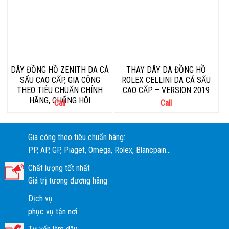
DÂY ĐỒNG HỒ ZENITH DA CÁ
THAY DÂY DA ĐỒNG HỒ
SẤU CAO CẤP, GIA CÔNG
ROLEX CELLINI DA CÁ SẤU
THEO TIÊU CHUẨN CHÍNH
CAO CẤP – VERSION 2019
HÃNG, CHỐNG HÔI
Call
Call
Gia công theo tiêu chuẩn hãng:
PP, AP, GP, Piaget, Omega, Rolex, Blancpain...
Chất lượng tốt nhất
Giá trị tương đương hãng
Dịch vụ
phục vụ tận nơi