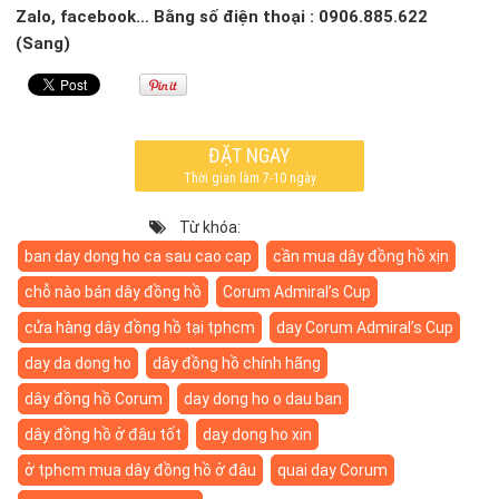
Zalo, facebook… Bằng số điện thoại : 0906.885.622
(Sang)
ĐẶT NGAY
Thời gian làm 7-10 ngày
Từ khóa:
ban day dong ho ca sau cao cap
cần mua dây đồng hồ xịn
chỗ nào bán dây đồng hồ
Corum Admiral’s Cup
cửa hàng dây đồng hồ tại tphcm
day Corum Admiral’s Cup
day da dong ho
dây đồng hồ chính hãng
dây đồng hồ Corum
day dong ho o dau ban
dây đồng hồ ở đâu tốt
day dong ho xin
ở tphcm mua dây đồng hồ ở đâu
quai day Corum