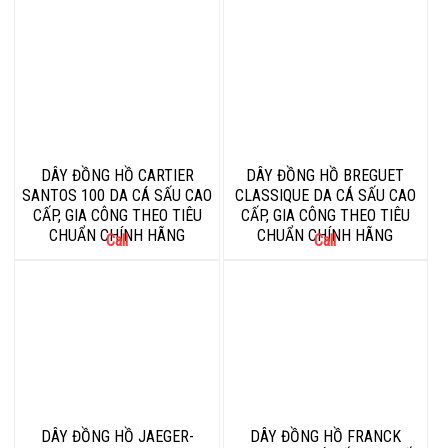
DÂY ĐỒNG HỒ CARTIER
DÂY ĐỒNG HỒ BREGUET
SANTOS 100 DA CÁ SẤU CAO
CLASSIQUE DA CÁ SẤU CAO
CẤP, GIA CÔNG THEO TIÊU
CẤP, GIA CÔNG THEO TIÊU
CHUẨN CHÍNH HÃNG
CHUẨN CHÍNH HÃNG
Call
Call
DÂY ĐỒNG HỒ JAEGER-
DÂY ĐỒNG HỒ FRANCK