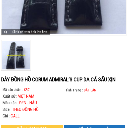
Click để xem ảnh lớn hơn
DÂY ĐỒNG HỒ CORUM ADMIRAL’S CUP DA CÁ SẤU XỊN
Mã sản phẩm :
CR01
Tình Trạng :
ĐẶT LÀM
Xuất sứ :
VIỆT NAM
Màu sắc :
ĐEN - NÂU
Size :
THEO ĐỒNG HỒ
Giá :
CALL