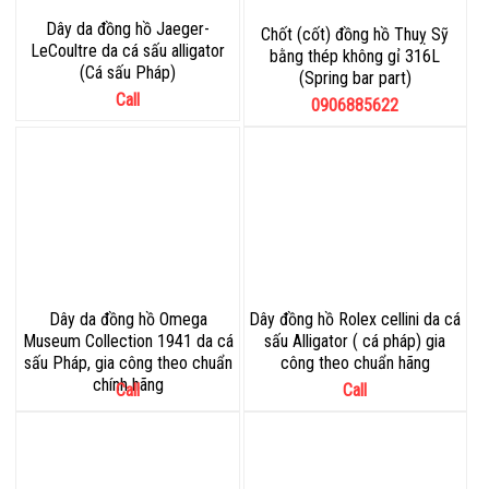
Dây da đồng hồ Jaeger-
Chốt (cốt) đồng hồ Thuỵ Sỹ
LeCoultre da cá sấu alligator
bằng thép không gỉ 316L
(Cá sấu Pháp)
(Spring bar part)
Call
0906885622
Dây da đồng hồ Omega
Dây đồng hồ Rolex cellini da cá
Museum Collection 1941 da cá
sấu Alligator ( cá pháp) gia
sấu Pháp, gia công theo chuẩn
công theo chuẩn hãng
chính hãng
Call
Call