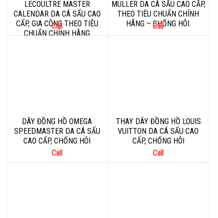
LECOULTRE MASTER
MULLER DA CÁ SẤU CAO CẤP,
CALENDAR DA CÁ SẤU CAO
THEO TIÊU CHUẨN CHÍNH
CẤP, GIA CÔNG THEO TIÊU
HÃNG – CHỐNG HÔI.
Call
Call
CHUẨN CHÍNH HÃNG
DÂY ĐỒNG HỒ OMEGA
THAY DÂY ĐỒNG HỒ LOUIS
SPEEDMASTER DA CÁ SẤU
VUITTON DA CÁ SẤU CAO
CAO CẤP, CHỐNG HÔI
CẤP, CHỐNG HÔI
Call
Call