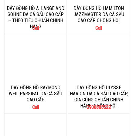
DÂY ĐỒNG HỒ A. LANGE AND
DÂY ĐỒNG HỒ HAMILTON
SOHNE DA CÁ SẤU CAO CẤP
JAZZMASTER DA CÁ SẤU
– THEO TIÊU CHUẨN CHÍNH
CAO CẤP CHỐNG HÔI
HÃNG
Call
Call
DÂY ĐỒNG HỒ RAYMOND
DÂY ĐỒNG HỒ ULYSSE
WEIL PARSIFAL DA CÁ SẤU
NARDIN DA CÁ SẤU CAO CẤP,
CAO CẤP
GIA CÔNG CHUẨN CHÍNH
HÃNG, CHỐNG HÔI.
Call
0906885622