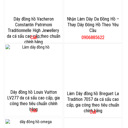
Dây đồng hồ Vacheron
Nhận Làm Dây Da Đồng Hồ –
Constantin Patrimoni
Thay Dây Đông Hồ Theo Yêu
Traditionnelle High Jewellery
Cầu
da cá sấu cao cấp,theo chuẩn
Call
0906885622
chính hãng
Dây đồng hồ Louis Vuitton
Làm Dây đồng hồ Breguet La
LV277 da cá sấu cao cấp, gia
Tradition 7057 da cá sấu cao
công theo tiêu chuẩn chính
cấp, gia công theo tiêu chuẩn
hãng
Call
chính hãng
Call