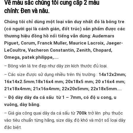
Về màu sắc chúng tôi cung cấp 2 màu
chính:
Đe
n
và
nâu.
Chúng tôi chỉ dùng một loại vân duy nhất đó là bông tre
(có người gọi là cánh gián, đốt trúc) sản phẩm được các
thương hiệu đồng hồ nổi tiếng vẫn dùng: Audemars
Piguet, Corum, Franck Muller, Maurice Lacroix, Jaeger-
LeCoultre, Vacheron Constantin, Zenith, Chopard,
Omega, patek philippe,….
– Bông vân lá tre đẹp như dây zin kích thước đủ loại.
–
Các size được sử dụng nhiều trên thị trường :
14x12x2mm;
16x14x2.5mm
;
18x16x4 mm; 20x18x5 mm; 20 x16x4 mm;
21x18x4mm; 21x16x4mm; 22x20x5mm; 22x18x5mm….
–
Độ dày dây da cá sấu từ 1 – 7mm, có độ u cong, u
vuông, dày bằng.
–
Giá gia công quai dây da cá sấu từ
700k
trở lên phụ thuộc
vào tiêu chuẩn từng hãng, size dây, độ khó và một số loại dây
đặc biệt.