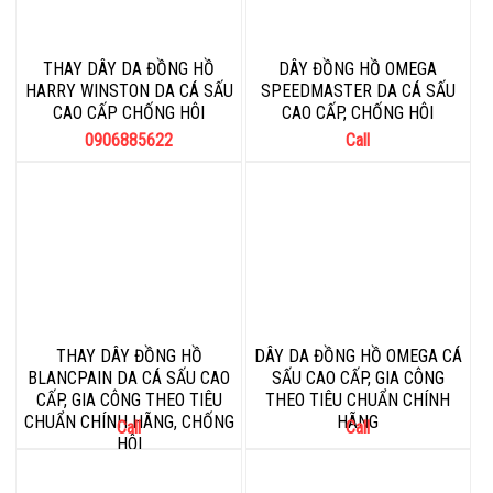
THAY DÂY DA ĐỒNG HỒ
DÂY ĐỒNG HỒ OMEGA
HARRY WINSTON DA CÁ SẤU
SPEEDMASTER DA CÁ SẤU
CAO CẤP CHỐNG HÔI
CAO CẤP, CHỐNG HÔI
0906885622
Call
THAY DÂY ĐỒNG HỒ
DÂY DA ĐỒNG HỒ OMEGA CÁ
BLANCPAIN DA CÁ SẤU CAO
SẤU CAO CẤP, GIA CÔNG
CẤP, GIA CÔNG THEO TIÊU
THEO TIÊU CHUẨN CHÍNH
CHUẨN CHÍNH HÃNG, CHỐNG
HÃNG
Call
Call
HÔI