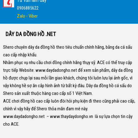
Tư vấn làm dây
0906885622
Zalo - Viber
DÂY DA ĐỒNG HỒ .NET
Shero chuyên dây da đồng hồ theo tiêu chuẩn chính hãng, bằng da cá sấu
cao cấp nhập khẩu.
Nhằm phục vụ nhu cầu chơi đồng chính hãng thụy sỹ. ACE có thể truy cập
trực tiếp Website:
www.daydadongho.net
để xem sản phẩm, dây da đồng
hồ được chụp lại sau mỗi lần giao khách, chúng tôi luôn lưu lại ảnh gốc, vì
vậy không hề sợ ăn cắp hình ảnh từ bất kỳ đâu.
Dây da đồng hồ cá sấu do
Shero sản xuất thuộc hàng cao cấp số 1 Việt Nam.
ACE chơi đồng hồ cao cấp luôn đòi hỏi phụ kiện đi theo cũng phải cao cấp,
chính vì vậy hãy để Shero thỏa mãn đam mê này.
www.daydadongho.net
–
www.thaydaydongho.vn
là sự lựa chọn tin cậy
cho ACE.