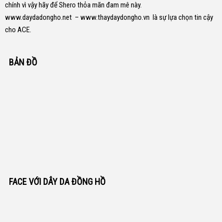
chính vì vậy hãy để Shero thỏa mãn đam mê này.
www.daydadongho.net
–
www.thaydaydongho.vn
là sự lựa chọn tin cậy
cho ACE.
BẢN ĐỒ
FACE VỚI DÂY DA ĐỒNG HỒ