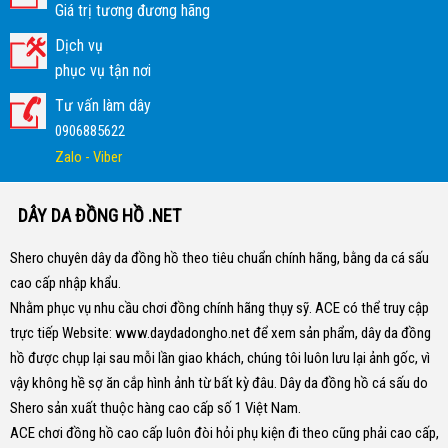
Giá trị tương đương hãng
Dịch vụ
phục vụ tận nơi
Tư vấn làm dây
0906885622
Zalo - Viber
DÂY DA ĐỒNG HỒ .NET
Shero chuyên dây da đồng hồ theo tiêu chuẩn chính hãng, bằng da cá sấu
cao cấp nhập khẩu.
Nhằm phục vụ nhu cầu chơi đồng chính hãng thụy sỹ. ACE có thể truy cập
trực tiếp Website:
www.daydadongho.net
để xem sản phẩm, dây da đồng
hồ được chụp lại sau mỗi lần giao khách, chúng tôi luôn lưu lại ảnh gốc, vì
vậy không hề sợ ăn cắp hình ảnh từ bất kỳ đâu.
Dây da đồng hồ cá sấu do
Shero sản xuất thuộc hàng cao cấp số 1 Việt Nam.
ACE chơi đồng hồ cao cấp luôn đòi hỏi phụ kiện đi theo cũng phải cao cấp,