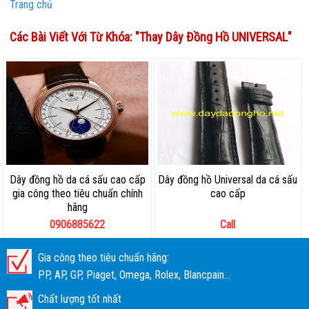
Trang chủ
Các Bài Viết Với Từ Khóa: "
Thay Dây Đồng Hồ UNIVERSAL
"
Dây đồng hồ da cá sấu cao cấp
Dây đồng hồ Universal da cá sấu
gia công theo tiêu chuẩn chính
cao cấp
hãng
0906885622
Call
Gia công theo tiêu chuẩn hãng:
PP, AP, GP, Piaget, Omega, Rolex, Blancpain...
Chất lượng tốt nhất