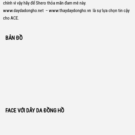
chính vì vậy hãy để Shero thỏa mãn đam mê này.
www.daydadongho.net
–
www.thaydaydongho.vn
là sự lựa chọn tin cậy
cho ACE.
BẢN ĐỒ
FACE VỚI DÂY DA ĐỒNG HỒ