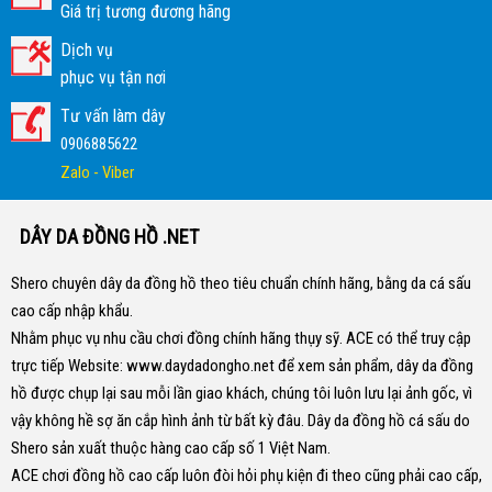
Giá trị tương đương hãng
Dịch vụ
phục vụ tận nơi
Tư vấn làm dây
0906885622
Zalo - Viber
DÂY DA ĐỒNG HỒ .NET
Shero chuyên dây da đồng hồ theo tiêu chuẩn chính hãng, bằng da cá sấu
cao cấp nhập khẩu.
Nhằm phục vụ nhu cầu chơi đồng chính hãng thụy sỹ. ACE có thể truy cập
trực tiếp Website:
www.daydadongho.net
để xem sản phẩm, dây da đồng
hồ được chụp lại sau mỗi lần giao khách, chúng tôi luôn lưu lại ảnh gốc, vì
vậy không hề sợ ăn cắp hình ảnh từ bất kỳ đâu.
Dây da đồng hồ cá sấu do
Shero sản xuất thuộc hàng cao cấp số 1 Việt Nam.
ACE chơi đồng hồ cao cấp luôn đòi hỏi phụ kiện đi theo cũng phải cao cấp,