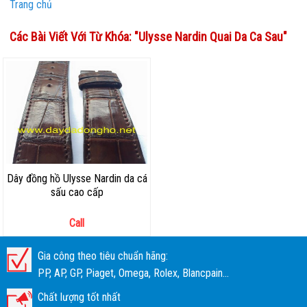
Trang chủ
Các Bài Viết Với Từ Khóa: "
Ulysse Nardin Quai Da Ca Sau
"
Dây đồng hồ Ulysse Nardin da cá
sấu cao cấp
Call
Gia công theo tiêu chuẩn hãng:
PP, AP, GP, Piaget, Omega, Rolex, Blancpain...
Chất lượng tốt nhất