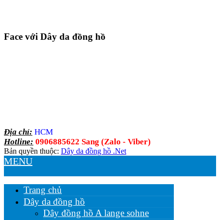
Face với Dây da đồng hồ
Địa chỉ:
HCM
Hotline:
0906885622 Sang (Zalo - Viber)
Bản quyền thuộc:
Dây da đồng hồ .Net
MENU
Trang chủ
Dây da đồng hồ
Dây đồng hồ A lange sohne