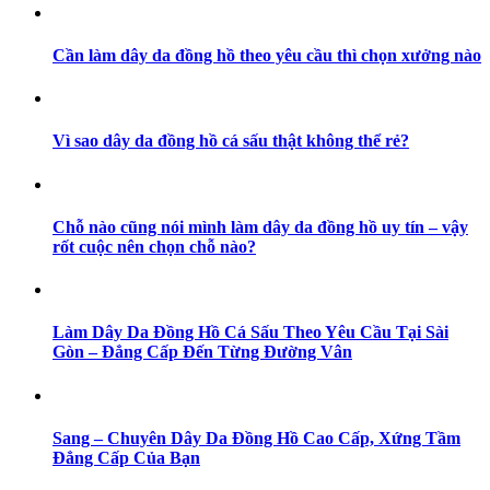
Cần làm dây da đồng hồ theo yêu cầu thì chọn xưởng nào
Vì sao dây da đồng hồ cá sấu thật không thể rẻ?
Chỗ nào cũng nói mình làm dây da đồng hồ uy tín – vậy
rốt cuộc nên chọn chỗ nào?
Làm Dây Da Đồng Hồ Cá Sấu Theo Yêu Cầu Tại Sài
Gòn – Đẳng Cấp Đến Từng Đường Vân
Sang – Chuyên Dây Da Đồng Hồ Cao Cấp, Xứng Tầm
Đẳng Cấp Của Bạn