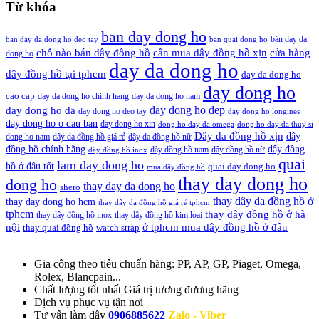
Từ khóa
ban day dong ho
bán day da
ban day da dong ho deo tay
ban quai dong ho
cần mua dây đồng hồ xịn
chỗ nào bán dây đồng hồ
cửa hàng
dong ho
day da dong ho
dây đồng hồ tại tphcm
day da dong ho
day dong ho
cao cap
day da dong ho chinh hang
day da dong ho nam
day dong ho dep
day dong ho da
day dong ho deo tay
day dong ho longines
day dong ho o dau ban
day dong ho xin
dong ho day da omega
dong ho day da thuy si
Dây da đồng hồ xịn
dây
dong ho nam
dây da đồng hồ giá rẻ
dây da đồng hồ nữ
đồng hồ chính hãng
dây đồng
dây đồng hồ nam
dây đồng hồ nữ
dây đồng hồ inox
quai
lam day dong ho
hồ ở đâu tốt
quai day dong ho
mua dây đồng hồ
thay day dong ho
dong ho
thay day da dong ho
shero
thay dây da đồng hồ ở
thay day dong ho hcm
thay dây da đồng hồ giá rẻ tphcm
tphcm
thay dây đồng hồ ở hà
thay dây đồng hồ inox
thay dây đồng hồ kim loại
nội
ở tphcm mua dây đồng hồ ở đâu
thay quai đồng hồ
watch strap
Gia công theo tiêu chuẩn hãng:
PP, AP, GP, Piaget, Omega,
Rolex, Blancpain...
Chất lượng tốt nhất
Giá trị tương đương hãng
Dịch vụ
phục vụ tận nơi
Tư vấn làm dây
0906885622
Zalo - Viber