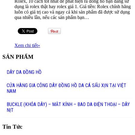
Rolex, 10 cách tốt nhất để phát hiện ra đồng hồ bạn đang sử
dụng là rolex thật hay rolex giả 1. Giá tiền: Rolex chính hãng
luôn có giá trị cao và ngay cả khi sản phẩm đã được sử dụng
qua nhiều lần, nếu các sản phẩm bạn…
Xem chi tiết
»
SẢN PHẨM
DÂY DA ĐỒNG HỒ
CỬA HÀNG GIA CÔNG DÂY ĐỒNG HỒ DA CÁ SẤU XỊN TẠI VIỆT
NAM
BUCKLE (KHÓA DÂY) – MẮT KÍNH – BAO DA ĐIỆN THOẠI – DÂY
NỊT
Tin Tức