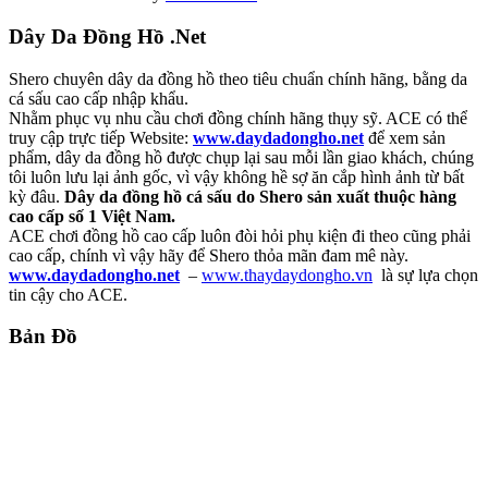
Dây Da Đồng Hồ .Net
Shero chuyên dây da đồng hồ theo tiêu chuẩn chính hãng, bằng da
cá sấu cao cấp nhập khẩu.
Nhằm phục vụ nhu cầu chơi đồng chính hãng thụy sỹ. ACE có thể
truy cập trực tiếp Website:
www.daydadongho.net
để xem sản
phẩm, dây da đồng hồ được chụp lại sau mỗi lần giao khách, chúng
tôi luôn lưu lại ảnh gốc, vì vậy không hề sợ ăn cắp hình ảnh từ bất
kỳ đâu.
Dây da đồng hồ cá sấu do Shero sản xuất thuộc hàng
cao cấp số 1 Việt Nam.
ACE chơi đồng hồ cao cấp luôn đòi hỏi phụ kiện đi theo cũng phải
cao cấp, chính vì vậy hãy để Shero thỏa mãn đam mê này.
www.daydadongho.net
–
www.thaydaydongho.vn
là sự lựa chọn
tin cậy cho ACE.
Bản Đồ