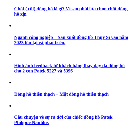
Chốt ( cốt) đồng hồ là gì? Vì sao phải lựa chọn chốt đồng
hồ xịn
Ngành công nghiệp – Sản xuất đồng hồ Thụy Sĩ vào năm
2023 tồn tại và phát triển.
Hình ảnh feedback từ khách hàng thay dây da đồng hồ
cho 2 con Patek 5227 và 5396
Đồng hồ thiên thạch – Mặt đồng hồ thiên thạch
Câu chuyện về sự ra đời của chiếc đồng hồ Patek
Philippe Nautilus