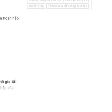
watch strap
ở tphcm mua dây đồng hồ ở đâu
hứ hoàn hảo.
ồ giả, tất
 thép của