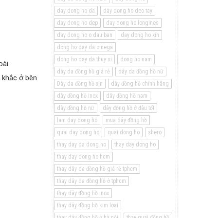
day dong ho da
day dong ho deo tay
day dong ho dep
day dong ho longines
day dong ho o dau ban
day dong ho xin
dong ho day da omega
dong ho day da thuy si
dong ho nam
ài.
dây da đồng hồ giá rẻ
dây da đồng hồ nữ
 khắc ở bên
Dây da đồng hồ xịn
dây đồng hồ chính hãng
dây đồng hồ inox
dây đồng hồ nam
dây đồng hồ nữ
dây đồng hồ ở đâu tốt
lam day dong ho
mua dây đồng hồ
quai day dong ho
quai dong ho
shero
thay day da dong ho
thay day dong ho
thay day dong ho hcm
thay dây da đồng hồ giá rẻ tphcm
thay dây da đồng hồ ở tphcm
thay dây đồng hồ inox
thay dây đồng hồ kim loại
thay dây đồng hồ ở hà nội
thay quai đồng hồ