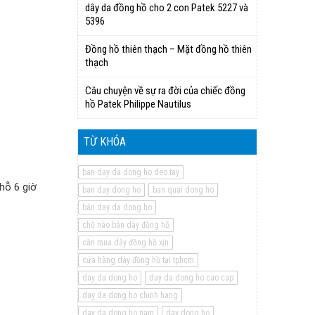
dây da đồng hồ cho 2 con Patek 5227 và
5396
Đồng hồ thiên thạch – Mặt đồng hồ thiên
thạch
Câu chuyện về sự ra đời của chiếc đồng
hồ Patek Philippe Nautilus
TỪ KHÓA
ban day da dong ho deo tay
hỗ 6 giờ
ban day dong ho
ban quai dong ho
bán day da dong ho
chỗ nào bán dây đồng hồ
cần mua dây đồng hồ xịn
cửa hàng dây đồng hồ tại tphcm
day da dong ho
day da dong ho cao cap
day da dong ho chinh hang
day da dong ho nam
day dong ho