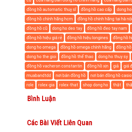
đồng hồ automatic thuỵ sĩ
đồng hồ cao cấp
dong ho 
đồng hồ chính hãng hcm
đồng hồ chính hãng tại hà nộ
đồng hồ cũ
dong ho deo tay
đồng hồ đeo tay nam
đồng hồ hiệu giá rẻ
đồng hồ hiệu longines
đồng hồ h
dong ho omega
đồng hồ omega chính hãng
đồng hồ 
dong ho the gioi
đồng hồ thể thao
dong ho thuy sy
đồng hồ vacheron constantin
đồng hồ xịn
giả
giá 
muabandtdd
nơi bán đồng hồ
nơi bán đồng hồ casio
role
rolex-gia
rolex-that
shop dong ho
thật
thậ
Bình Luận
Các Bài Viết Liên Quan