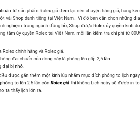
nhuận từ sản phẩm Rolex giả đem lại, nên chuyện hàng giả, hàng ké
ột vài Shop danh tiếng tại Việt Nam… Vì đó bạn cần chọn những địa 
kinh nghiệm trong ngành đồng hồ, Shop được Rolex ủy quyền kinh d
ng tâm ủy quyền Rolex tại Việt Nam, mỗi lần kiểm tra chi phí từ 80U
a Rolex chính hãng và Rolex giả.
 phóng đại chuẩn của dòng này là phóng lên gấp 2,5 lần.
 đại bị nhỏ.
h đều được gắn thêm một kính lúp nhằm mục đích phóng to lịch ngày
 phóng to lên 2,5 lần còn
Rolex giả
thì không Lịch ngày sẽ được in to
 ta thấy lịch lớn ra.