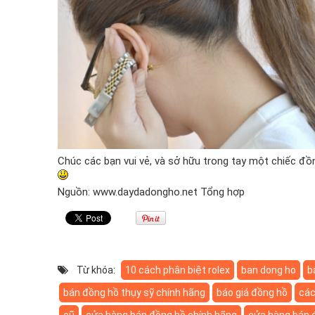
Chúc các bạn vui vẻ, và sở hữu trong tay một chiếc đồng
Nguồn: www.daydadongho.net Tổng hợp
Từ khóa:
10 cách phân biệt rolex
ban dong ho
b
bán đồng hồ thụy sỹ chính hãng
báo giá đồng hồ
các
cũ
cửa hàng bán đồng hồ chính hãng
cửa hàng bán 