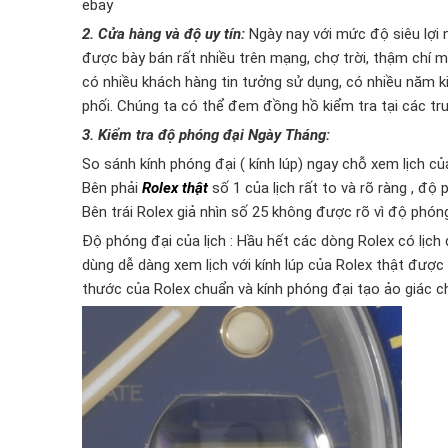
ebay
2. Cửa hàng và độ uy tín:
Ngày nay với mức độ siêu lợi 
được bày bán rất nhiều trên mạng, chợ trời, thậm chí m
có nhiều khách hàng tin tưởng sử dụng, có nhiều năm 
phối. Chúng ta có thể đem đồng hồ kiểm tra tại các tru
3. Kiểm tra độ phóng đại Ngày Tháng:
So sánh kính phóng đại ( kính lúp) ngay chỗ xem lịch củ
Bên phải
Rolex thật
số 1 của lịch rất to và rõ ràng , độ
Bên trái Rolex giả nhìn số 25 không được rõ vì độ phóng
Độ phóng đại của lịch : Hầu hết các dòng Rolex có lịc
dùng dễ dàng xem lịch với kính lúp của Rolex thật được
thước của Rolex chuẩn và kính phóng đại tạo ảo giác cho