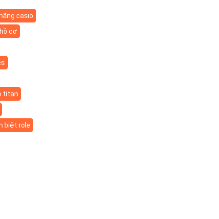
 hãng casio
hồ cơ
es
 titan
 biệt role