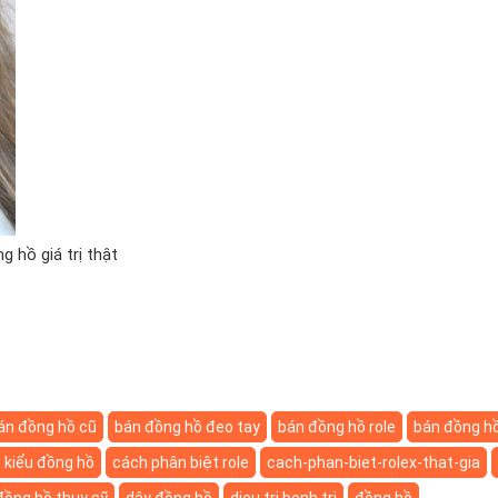
 hồ giá trị thật
án đồng hồ cũ
bán đồng hồ đeo tay
bán đồng hồ role
bán đồng hồ
 kiểu đồng hồ
cách phân biệt role
cach-phan-biet-rolex-that-gia
đồng hồ thụy sỹ
dây đồng hồ
dieu tri benh tri
đồng hồ