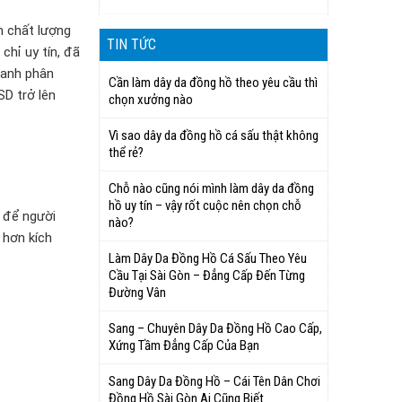
m chất lượng
TIN TỨC
chỉ uy tín, đã
oanh phân
Cần làm dây da đồng hồ theo yêu cầu thì
SD trở lên
chọn xưởng nào
Vì sao dây da đồng hồ cá sấu thật không
thể rẻ?
Chỗ nào cũng nói mình làm dây da đồng
hồ uy tín – vậy rốt cuộc nên chọn chỗ
 để người
nào?
 hơn kích
Làm Dây Da Đồng Hồ Cá Sấu Theo Yêu
Cầu Tại Sài Gòn – Đẳng Cấp Đến Từng
Đường Vân
Sang – Chuyên Dây Da Đồng Hồ Cao Cấp,
Xứng Tầm Đẳng Cấp Của Bạn
Sang Dây Da Đồng Hồ – Cái Tên Dân Chơi
Đồng Hồ Sài Gòn Ai Cũng Biết