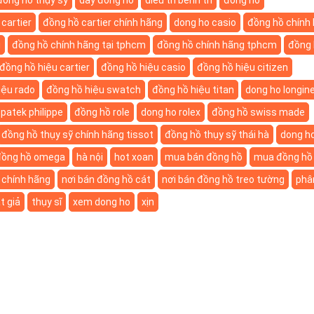
cartier
đồng hồ cartier chính hãng
dong ho casio
đồng hồ chính
i
đồng hồ chính hãng tại tphcm
đồng hồ chính hãng tphcm
đồng 
đồng hồ hiệu cartier
đồng hồ hiệu casio
đồng hồ hiệu citizen
iệu rado
đồng hồ hiệu swatch
đồng hồ hiệu titan
dong ho longin
patek philippe
đồng hồ role
dong ho rolex
đồng hồ swiss made
đồng hồ thụy sỹ chính hãng tissot
đồng hồ thụy sỹ thái hà
dong ho
đồng hồ omega
hà nội
hot xoan
mua bán đồng hồ
mua đồng hồ
 chính hãng
nơi bán đồng hồ cát
nơi bán đồng hồ treo tường
phân
t giả
thụy sĩ
xem dong ho
xịn