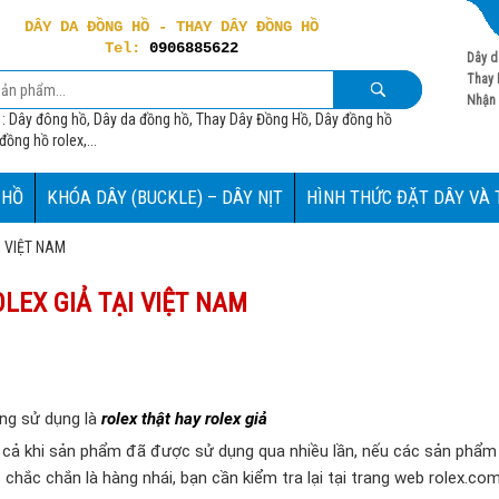
DÂY DA ĐỒNG HỒ - THAY DÂY ĐỒNG HỒ
Tel:
0906885622
Dây d
Thay 
Nhận 
 : Dây đông hồ, Dây da đồng hồ, Thay Dây Đồng Hồ, Dây đồng hồ
ồng hồ rolex,...
 HỒ
KHÓA DÂY (BUCKLE) – DÂY NỊT
HÌNH THỨC ĐẶT DÂY VÀ
I VIỆT NAM
LEX GIẢ TẠI VIỆT NAM
ng sử dụng là
rolex thật hay rolex giả
ay cả khi sản phẩm đã được sử dụng qua nhiều lần, nếu các sản phẩ
chắc chắn là hàng nhái, bạn cần kiểm tra lại tại trang web rolex.co