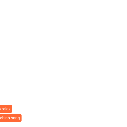
 rolex
chinh hang