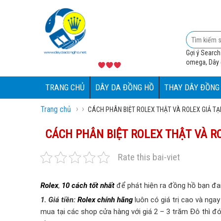
Gợi ý Search
omega, Dây đ
TRANG CHỦ
DÂY DA ĐỒNG HỒ
THAY DÂY ĐỒNG
›
›
Trang chủ
CÁCH PHÂN BIỆT ROLEX THẬT VÀ ROLEX GIẢ TẠ
CÁCH PHÂN BIỆT ROLEX THẬT VÀ RO
Rate this bai-viet
Rolex
,
10 cách tốt nhất
để phát hiện ra đồng hồ bạn đa
1. Giá tiền:
Rolex chính hãng
luôn có giá trị cao và ng
mua tại các shop cửa hàng với giá 2 – 3 trăm Đô thì đó 