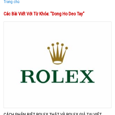
Trang chủ
Các Bài Viết Với Từ Khóa: "dong Ho Deo Tay"
CÁCH PHÂN BIỆT ROLEX THẬT VÀ ROLEX GIẢ TẠI VIỆT