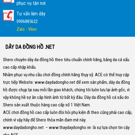
phục vụ tận nơi
Tư vấn làm dây
0906885622
Zalo - Viber
DÂY DA ĐỒNG HỒ .NET
Shero chuyên dây da đồng hồ theo tiêu chuẩn chính hãng, bằng da cá sấu
cao cấp nhập khẩu.
Nhằm phục vụ nhu cầu chơi đồng chính hãng thụy sỹ. ACE có thể truy cập
trực tiếp Website:
www.daydadongho.net
để xem sản phẩm, dây da đồng
hồ được chụp lại sau mỗi lần giao khách, chúng tôi luôn lưu lại ảnh gốc, vì
vậy không hề sợ ăn cắp hình ảnh từ bất kỳ đâu.
Dây da đồng hồ cá sấu do
Shero sản xuất thuộc hàng cao cấp số 1 Việt Nam.
ACE chơi đồng hồ cao cấp luôn đòi hỏi phụ kiện đi theo cũng phải cao cấp,
chính vì vậy hãy để Shero thỏa mãn đam mê này.
www.daydadongho.net
–
www.thaydaydongho.vn
là sự lựa chọn tin cậy