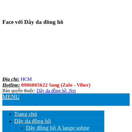
Face với Dây da đồng hồ
Địa chỉ:
HCM
Hotline:
0906885622 Sang (Zalo - Viber)
Bản quyền thuộc:
Dây da đồng hồ .Net
MENU
Trang chủ
Dây da đồng hồ
Dây đồng hồ A lange sohne