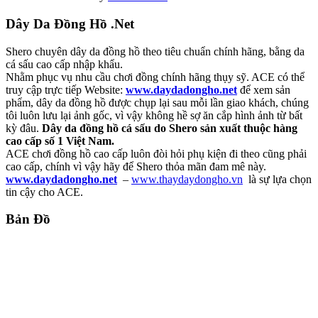
Dây Da Đồng Hồ .Net
Shero chuyên dây da đồng hồ theo tiêu chuẩn chính hãng, bằng da
cá sấu cao cấp nhập khẩu.
Nhằm phục vụ nhu cầu chơi đồng chính hãng thụy sỹ. ACE có thể
truy cập trực tiếp Website:
www.daydadongho.net
để xem sản
phẩm, dây da đồng hồ được chụp lại sau mỗi lần giao khách, chúng
tôi luôn lưu lại ảnh gốc, vì vậy không hề sợ ăn cắp hình ảnh từ bất
kỳ đâu.
Dây da đồng hồ cá sấu do Shero sản xuất thuộc hàng
cao cấp số 1 Việt Nam.
ACE chơi đồng hồ cao cấp luôn đòi hỏi phụ kiện đi theo cũng phải
cao cấp, chính vì vậy hãy để Shero thỏa mãn đam mê này.
www.daydadongho.net
–
www.thaydaydongho.vn
là sự lựa chọn
tin cậy cho ACE.
Bản Đồ