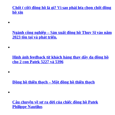
Chốt ( cốt) đồng hồ là gì? Vì sao phải lựa chọn chốt đồng
hồ xịn
Ngành công nghiệp – Sản xuất đồng hồ Thụy Sĩ vào năm
2023 tồn tại và phát triển.
Hình ảnh feedback từ khách hàng thay dây da đồng hồ
cho 2 con Patek 5227 và 5396
Đồng hồ thiên thạch – Mặt đồng hồ thiên thạch
Câu chuyện về sự ra đời của chiếc đồng hồ Patek
Philippe Nautilus