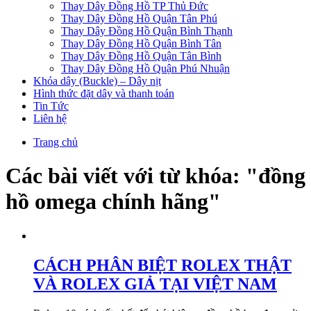
Thay Dây Đồng Hồ TP Thủ Đức
Thay Dây Đồng Hồ Quận Tân Phú
Thay Dây Đồng Hồ Quận Bình Thạnh
Thay Dây Đồng Hồ Quận Bình Tân
Thay Dây Đồng Hồ Quận Tân Bình
Thay Dây Đồng Hồ Quận Phú Nhuận
Khóa dây (Buckle) – Dây nịt
Hình thức đặt dây và thanh toán
Tin Tức
Liên hệ
Trang chủ
Các bài viết với từ khóa: "đồng
hồ omega chính hãng"
CÁCH PHÂN BIỆT ROLEX THẬT
VÀ ROLEX GIẢ TẠI VIỆT NAM