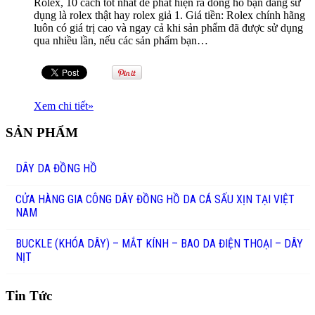
Rolex, 10 cách tốt nhất để phát hiện ra đồng hồ bạn đang sử
dụng là rolex thật hay rolex giả 1. Giá tiền: Rolex chính hãng
luôn có giá trị cao và ngay cả khi sản phẩm đã được sử dụng
qua nhiều lần, nếu các sản phẩm bạn…
Xem chi tiết
»
SẢN PHẨM
DÂY DA ĐỒNG HỒ
CỬA HÀNG GIA CÔNG DÂY ĐỒNG HỒ DA CÁ SẤU XỊN TẠI VIỆT
NAM
BUCKLE (KHÓA DÂY) – MẮT KÍNH – BAO DA ĐIỆN THOẠI – DÂY
NỊT
Tin Tức