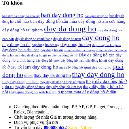
Từ khóa
ban day dong ho
bán day da
ban day da dong ho deo tay
ban quai dong ho
cần mua dây đồng hồ xịn
chỗ nào bán dây đồng hồ
cửa hàng
dong ho
day da dong ho
dây đồng hồ tại tphcm
day da dong ho
day dong ho
cao cap
day da dong ho chinh hang
day da dong ho nam
day dong ho dep
day dong ho da
day dong ho deo tay
day dong ho longines
day dong ho o dau ban
day dong ho xin
dong ho day da omega
dong ho day da thuy si
Dây da đồng hồ xịn
dây
dong ho nam
dây da đồng hồ giá rẻ
dây da đồng hồ nữ
đồng hồ chính hãng
dây đồng
dây đồng hồ nam
dây đồng hồ nữ
dây đồng hồ inox
quai
lam day dong ho
hồ ở đâu tốt
quai day dong ho
mua dây đồng hồ
thay day dong ho
dong ho
thay day da dong ho
shero
thay dây da đồng hồ ở
thay day dong ho hcm
thay dây da đồng hồ giá rẻ tphcm
tphcm
thay dây đồng hồ ở hà
thay dây đồng hồ inox
thay dây đồng hồ kim loại
nội
ở tphcm mua dây đồng hồ ở đâu
thay quai đồng hồ
watch strap
Gia công theo tiêu chuẩn hãng:
PP, AP, GP, Piaget, Omega,
Rolex, Blancpain...
Chất lượng tốt nhất
Giá trị tương đương hãng
Dịch vụ
phục vụ tận nơi
Tư vấn làm dây
0906885622
Zalo - Viber