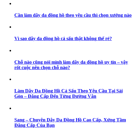
Cần làm dây da đồng hồ theo yêu cầu thì chọn xưởng nào
Vì sao dây da đồng hồ cá sấu thật không thể rẻ?
Chỗ nào cũng nói mình làm dây da đồng hồ uy tín – vậy
rốt cuộc nên chọn chỗ nào?
Làm Dây Da Đồng Hồ Cá Sấu Theo Yêu Cầu Tại Sài
Gòn – Đẳng Cấp Đến Từng Đường Vân
Sang – Chuyên Dây Da Đồng Hồ Cao Cấp, Xứng Tầm
Đẳng Cấp Của Bạn