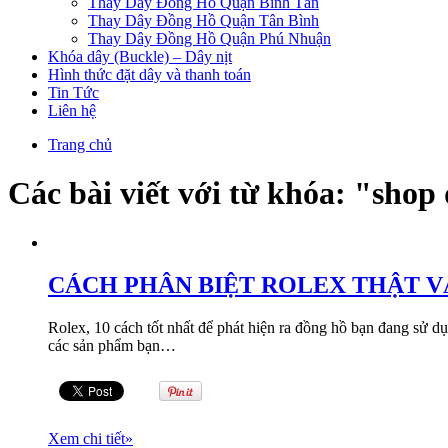
Thay Dây Đồng Hồ Quận Bình Tân
Thay Dây Đồng Hồ Quận Tân Bình
Thay Dây Đồng Hồ Quận Phú Nhuận
Khóa dây (Buckle) – Dây nịt
Hình thức đặt dây và thanh toán
Tin Tức
Liên hệ
Trang chủ
Các bài viết với từ khóa: "shop
CÁCH PHÂN BIỆT ROLEX THẬT V
Rolex, 10 cách tốt nhất để phát hiện ra đồng hồ bạn đang sử dụ
các sản phẩm bạn…
Xem chi tiết
»