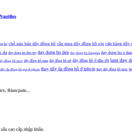
Nautilus
cần mua dây đồng hồ xịn
chỗ nào bán dây đồng hồ
cửa hàng dây 
ng ho
day dong ho dep
o da
day dong ho o dau
day dong ho deo tay
day dong ho longines
lam day d
dây đồng hồ ở đâu tốt
dây đồng hồ nam
dây đồng hồ nữ
ây đồng hồ inox
thay dây da đồng hồ ở tphcm
thay dây đồng hồ inox
th
 dây da đồng hồ giá rẻ tphcm
ex, Blancpain...
 sấu cao cấp nhập khẩu.