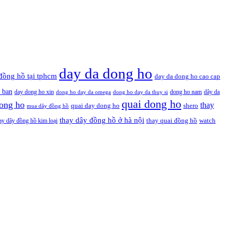
day da dong ho
đồng hồ tại tphcm
day da dong ho cao cap
 ban
day dong ho xin
dong ho nam
dây da
dong ho day da omega
dong ho day da thuy si
quai dong ho
ong ho
thay
quai day dong ho
shero
mua dây đồng hồ
thay dây đồng hồ ở hà nội
thay quai đồng hồ
ay dây đồng hồ kim loại
watch