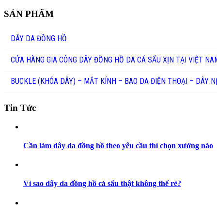
SẢN PHẨM
DÂY DA ĐỒNG HỒ
CỬA HÀNG GIA CÔNG DÂY ĐỒNG HỒ DA CÁ SẤU XỊN TẠI VIỆT NA
BUCKLE (KHÓA DÂY) – MẮT KÍNH – BAO DA ĐIỆN THOẠI – DÂY N
Tin Tức
Cần làm dây da đồng hồ theo yêu cầu thì chọn xưởng nào
Vì sao dây da đồng hồ cá sấu thật không thể rẻ?