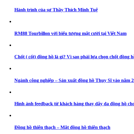
Hành trình của sư Thầy Thích Minh Tuệ
RM88 Tourbillon với biểu tượng mặt cười tại Việt Nam
Chốt ( cốt) đồng hồ là gì? Vì sao phải lựa chọn chốt đồng h
Ngành công nghiệp – Sản xuất đồng hồ Thụy Sĩ vào năm 202
Hình ảnh feedback từ khách hàng thay dây da đồng hồ cho
Đồng hồ thiên thạch – Mặt đồng hồ thiên thạch