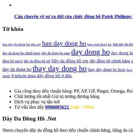
Câu chuyện về sự ra đời của chiếc đồng hồ Patek Philippe 
Từ khóa
ban day dong ho
bán day da do
ban day da dong ho deo tay
ban quai dong ho
day dong ho
day dong h
day da dong ho chinh hang
day da dong ho nam
Dây da đồng hồ xịn
dây đồng hồ chính hãng
đồng hồ giá rẻ
dây da đồng hồ nữ
d
thay day dong ho
day da dong ho
thay day dong ho hcm
thay
ở tphcm mua dây đồng hồ ở đâu
strap
Gia công theo tiêu chuẩn hãng:
PP, AP, GP, Piaget, Omega, Rol
Chất lượng tốt nhất
Giá trị tương đương hãng
Dịch vụ
phục vụ tận nơi
Tư vấn làm dây
0906885622
Zalo - Viber
Dây Da Đồng Hồ .Net
Shero chuyên dây da đồng hồ theo tiêu chuẩn chính hãng, bằng da cá