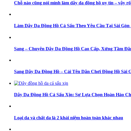
Chỗ nào cũng nói mình làm dây da đồng hồ uy tín – vậy rố
Làm Dây Da Đồng Hồ Cá Sấu Theo Yêu Cầu Tại Sài Gò
Sang – Chuyên Dây Da Đồng Hồ Cao Cấp, Xứng Tầm Đẳ
Sang Dây Da Đồng Hồ – Cái Tên Dân Chơi Đồng Hồ Sài 
Dây Da Đồng Hồ Cá Sấu Xịn: Sự Lựa Chọn Hoàn Hảo Ch
Loại da và chất da là 2 khái niệm hoàn toàn khác nhau