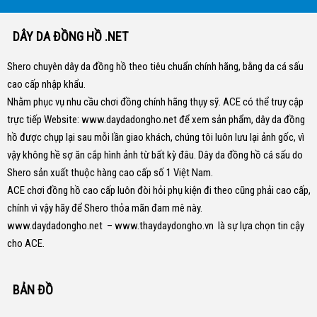
DÂY DA ĐỒNG HỒ .NET
Shero chuyên dây da đồng hồ theo tiêu chuẩn chính hãng, bằng da cá sấu
cao cấp nhập khẩu.
Nhằm phục vụ nhu cầu chơi đồng chính hãng thụy sỹ. ACE có thể truy cập
trực tiếp Website:
www.daydadongho.net
để xem sản phẩm, dây da đồng
hồ được chụp lại sau mỗi lần giao khách, chúng tôi luôn lưu lại ảnh gốc, vì
vậy không hề sợ ăn cắp hình ảnh từ bất kỳ đâu.
Dây da đồng hồ cá sấu do
Shero sản xuất thuộc hàng cao cấp số 1 Việt Nam.
ACE chơi đồng hồ cao cấp luôn đòi hỏi phụ kiện đi theo cũng phải cao cấp,
chính vì vậy hãy để Shero thỏa mãn đam mê này.
www.daydadongho.net
–
www.thaydaydongho.vn
là sự lựa chọn tin cậy
cho ACE.
BẢN ĐỒ