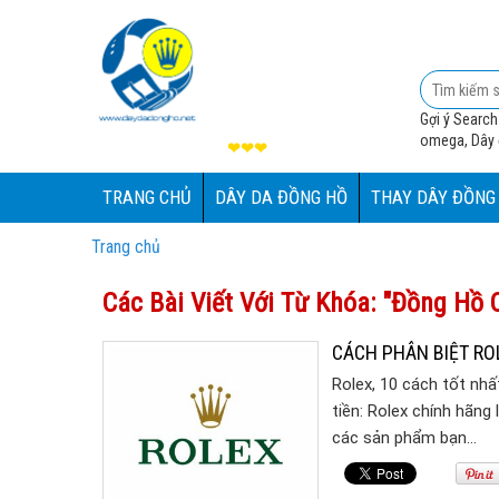
Gợi ý Search
omega, Dây đ
❤❤❤
TRANG CHỦ
DÂY DA ĐỒNG HỒ
THAY DÂY ĐỒNG
Trang chủ
Các Bài Viết Với Từ Khóa: "đồng Hồ 
CÁCH PHÂN BIỆT ROL
Rolex, 10 cách tốt nhấ
tiền: Rolex chính hãng
các sản phẩm bạn…