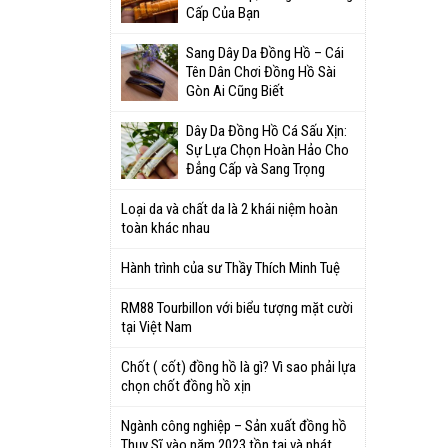
Cấp Của Bạn
Sang Dây Da Đồng Hồ – Cái
Tên Dân Chơi Đồng Hồ Sài
Gòn Ai Cũng Biết
Dây Da Đồng Hồ Cá Sấu Xịn:
Sự Lựa Chọn Hoàn Hảo Cho
Đẳng Cấp và Sang Trọng
Loại da và chất da là 2 khái niệm hoàn
toàn khác nhau
Hành trình của sư Thầy Thích Minh Tuệ
RM88 Tourbillon với biểu tượng mặt cười
tại Việt Nam
Chốt ( cốt) đồng hồ là gì? Vì sao phải lựa
chọn chốt đồng hồ xịn
Ngành công nghiệp – Sản xuất đồng hồ
Thụy Sĩ vào năm 2023 tồn tại và phát