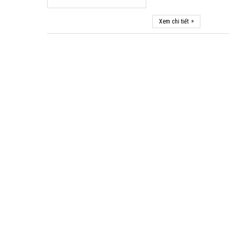
»
Xem chi tiết