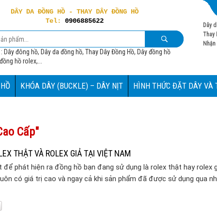
DÂY DA ĐỒNG HỒ - THAY DÂY ĐỒNG HỒ
Tel:
0906885622
Dây d
Thay 
Nhận 
 : Dây đông hồ, Dây da đồng hồ, Thay Dây Đồng Hồ, Dây đồng hồ
ồng hồ rolex,...
 HỒ
KHÓA DÂY (BUCKLE) – DÂY NỊT
HÌNH THỨC ĐẶT DÂY VÀ
Cao Cấp"
EX THẬT VÀ ROLEX GIẢ TẠI VIỆT NAM
t để phát hiện ra đồng hồ bạn đang sử dụng là rolex thật hay rolex g
 luôn có giá trị cao và ngay cả khi sản phẩm đã được sử dụng qua nh