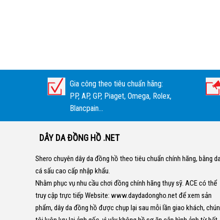
Gia công theo tiêu chuẩn hãng:
PP, AP, GP, Piaget, Omega, Rolex,
Blancpain...
DÂY DA ĐỒNG HỒ .NET
Shero chuyên dây da đồng hồ theo tiêu chuẩn chính hãng, bằng d
cá sấu cao cấp nhập khẩu.
Nhằm phục vụ nhu cầu chơi đồng chính hãng thụy sỹ. ACE có thể
truy cập trực tiếp Website:
www.daydadongho.net
để xem sản
phẩm, dây da đồng hồ được chụp lại sau mỗi lần giao khách, chú