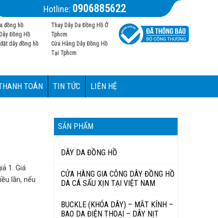
0906885622
Hotline:
a đồng hồ
Thay Dây Da Đồng Hồ Ở
Dây Đồng Hồ
Tphcm
đặt dây đồng hồ
Cửa Hàng Dây Đồng Hồ
Tại Tphcm
 THANH TOÁN
TIN TỨC
LIÊN HỆ
SẢN PHẨM
DÂY DA ĐỒNG HỒ
iả 1. Giá
CỬA HÀNG GIA CÔNG DÂY ĐỒNG HỒ
iều lần, nếu
DA CÁ SẤU XỊN TẠI VIỆT NAM
BUCKLE (KHÓA DÂY) – MẮT KÍNH –
BAO DA ĐIỆN THOẠI – DÂY NỊT