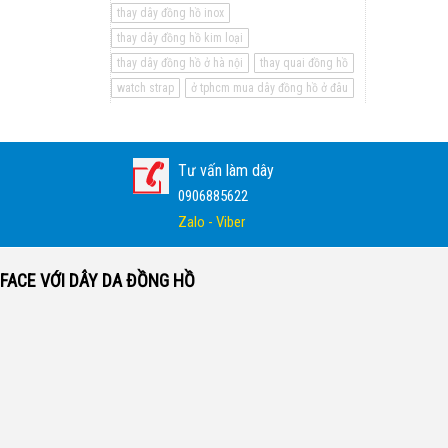
thay dây đồng hồ inox
thay dây đồng hồ kim loại
thay dây đồng hồ ở hà nội
thay quai đồng hồ
watch strap
ở tphcm mua dây đồng hồ ở đâu
Tư vấn làm dây
0906885622
Zalo - Viber
FACE VỚI DÂY DA ĐỒNG HỒ