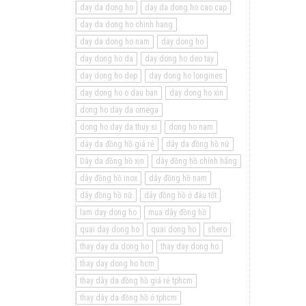
day da dong ho
day da dong ho cao cap
day da dong ho chinh hang
day da dong ho nam
day dong ho
day dong ho da
day dong ho deo tay
day dong ho dep
day dong ho longines
day dong ho o dau ban
day dong ho xin
dong ho day da omega
dong ho day da thuy si
dong ho nam
dây da đồng hồ giá rẻ
dây da đồng hồ nữ
Dây da đồng hồ xịn
dây đồng hồ chính hãng
dây đồng hồ inox
dây đồng hồ nam
dây đồng hồ nữ
dây đồng hồ ở đâu tốt
lam day dong ho
mua dây đồng hồ
quai day dong ho
quai dong ho
shero
thay day da dong ho
thay day dong ho
thay day dong ho hcm
thay dây da đồng hồ giá rẻ tphcm
thay dây da đồng hồ ở tphcm