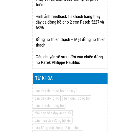
triển.
Hình ảnh feedback từ khách hàng thay
dây da đồng hồ cho 2 con Patek 5227 và
5396
Đồng hồ thiên thạch – Mặt đồng hồ thiên
thạch
Câu chuyện về sự ra đời của chiếc đồng
hồ Patek Philippe Nautilus
TỪ KHÓA
ban day da dong ho deo tay
ban day dong ho
ban quai dong ho
bán day da dong ho
chỗ nào bán dây đồng hồ
cần mua dây đồng hồ xịn
cửa hàng dây đồng hồ tại tphcm