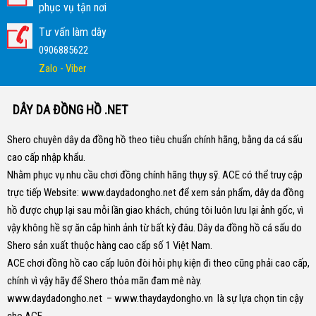
phục vụ tận nơi
Tư vấn làm dây
0906885622
Zalo - Viber
DÂY DA ĐỒNG HỒ .NET
Shero chuyên dây da đồng hồ theo tiêu chuẩn chính hãng, bằng da cá sấu
cao cấp nhập khẩu.
Nhằm phục vụ nhu cầu chơi đồng chính hãng thụy sỹ. ACE có thể truy cập
trực tiếp Website:
www.daydadongho.net
để xem sản phẩm, dây da đồng
hồ được chụp lại sau mỗi lần giao khách, chúng tôi luôn lưu lại ảnh gốc, vì
vậy không hề sợ ăn cắp hình ảnh từ bất kỳ đâu.
Dây da đồng hồ cá sấu do
Shero sản xuất thuộc hàng cao cấp số 1 Việt Nam.
ACE chơi đồng hồ cao cấp luôn đòi hỏi phụ kiện đi theo cũng phải cao cấp,
chính vì vậy hãy để Shero thỏa mãn đam mê này.
www.daydadongho.net
–
www.thaydaydongho.vn
là sự lựa chọn tin cậy