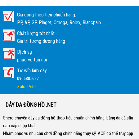
Gia công theo tiêu chuẩn hãng:
PP, AP, GP, Piaget, Omega, Rolex, Blancpain...
Chất lượng tốt nhất
Giá trị tương đương hãng
Dịch vụ
phục vụ tận nơi
Tư vấn làm dây
0906885622
Zalo - Viber
DÂY DA ĐỒNG HỒ .NET
Shero chuyên dây da đồng hồ theo tiêu chuẩn chính hãng, bằng da cá sấu
cao cấp nhập khẩu.
Nhằm phục vụ nhu cầu chơi đồng chính hãng thụy sỹ. ACE có thể truy cập