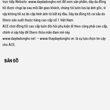
trực tiếp Website:
www.daydadongho.net
để xem sản phẩm, dây da đồng
hồ được chụp lại sau mỗi lần giao khách, chúng tôi luôn lưu lại ảnh gốc, vì
vậy không hề sợ ăn cắp hình ảnh từ bất kỳ đâu.
Dây da đồng hồ cá sấu do
Shero sản xuất thuộc hàng cao cấp số 1 Việt Nam.
ACE chơi đồng hồ cao cấp luôn đòi hỏi phụ kiện đi theo cũng phải cao cấp,
chính vì vậy hãy để Shero thỏa mãn đam mê này.
www.daydadongho.net
–
www.thaydaydongho.vn
là sự lựa chọn tin cậy
cho ACE.
BẢN ĐỒ