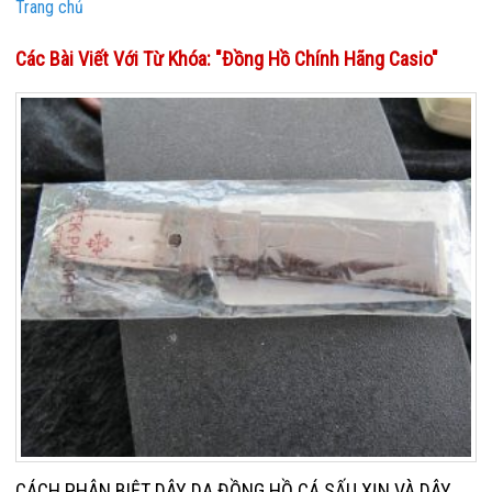
Trang chủ
Các Bài Viết Với Từ Khóa: "đồng Hồ Chính Hãng Casio"
CÁCH PHÂN BIỆT DÂY DA ĐỒNG HỒ CÁ SẤU XỊN VÀ DÂY