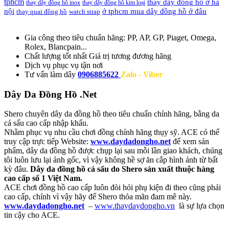
tphcm
thay dây đồng hồ ở hà
thay dây đồng hồ inox
thay dây đồng hồ kim loại
nội
ở tphcm mua dây đồng hồ ở đâu
thay quai đồng hồ
watch strap
Gia công theo tiêu chuẩn hãng:
PP, AP, GP, Piaget, Omega,
Rolex, Blancpain...
Chất lượng tốt nhất
Giá trị tương đương hãng
Dịch vụ
phục vụ tận nơi
Tư vấn làm dây
0906885622
Zalo - Viber
Dây Da Đồng Hồ .Net
Shero chuyên dây da đồng hồ theo tiêu chuẩn chính hãng, bằng da
cá sấu cao cấp nhập khẩu.
Nhằm phục vụ nhu cầu chơi đồng chính hãng thụy sỹ. ACE có thể
truy cập trực tiếp Website:
www.daydadongho.net
để xem sản
phẩm, dây da đồng hồ được chụp lại sau mỗi lần giao khách, chúng
tôi luôn lưu lại ảnh gốc, vì vậy không hề sợ ăn cắp hình ảnh từ bất
kỳ đâu.
Dây da đồng hồ cá sấu do Shero sản xuất thuộc hàng
cao cấp số 1 Việt Nam.
ACE chơi đồng hồ cao cấp luôn đòi hỏi phụ kiện đi theo cũng phải
cao cấp, chính vì vậy hãy để Shero thỏa mãn đam mê này.
www.daydadongho.net
–
www.thaydaydongho.vn
là sự lựa chọn
tin cậy cho ACE.