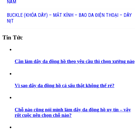
NAM
BUCKLE (KHÓA DÂY) – MẮT KÍNH – BAO DA ĐIỆN THOẠI – DÂY
NỊT
Tin Tức
Cần làm dây da đồng hồ theo yêu cầu thì chọn xưởng nào
Vì sao dây da đồng hồ cá sấu thật không thể rẻ?
Chỗ nào cũng nói mình làm dây da đồng hồ uy tín – vậy
rốt cuộc nên chọn chỗ nào?