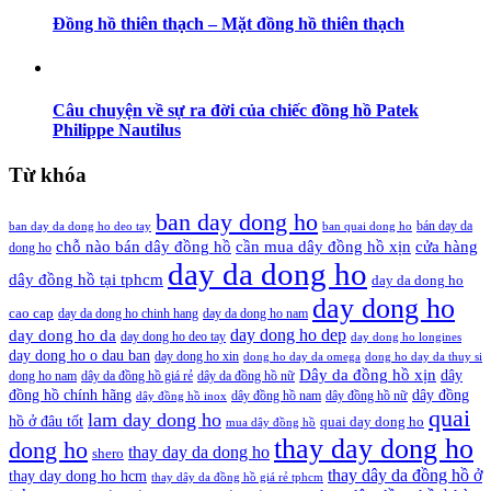
Đồng hồ thiên thạch – Mặt đồng hồ thiên thạch
Câu chuyện về sự ra đời của chiếc đồng hồ Patek
Philippe Nautilus
Từ khóa
ban day dong ho
bán day da
ban day da dong ho deo tay
ban quai dong ho
cần mua dây đồng hồ xịn
chỗ nào bán dây đồng hồ
cửa hàng
dong ho
day da dong ho
dây đồng hồ tại tphcm
day da dong ho
day dong ho
cao cap
day da dong ho chinh hang
day da dong ho nam
day dong ho dep
day dong ho da
day dong ho deo tay
day dong ho longines
day dong ho o dau ban
day dong ho xin
dong ho day da omega
dong ho day da thuy si
Dây da đồng hồ xịn
dây
dong ho nam
dây da đồng hồ giá rẻ
dây da đồng hồ nữ
đồng hồ chính hãng
dây đồng
dây đồng hồ nam
dây đồng hồ nữ
dây đồng hồ inox
quai
lam day dong ho
hồ ở đâu tốt
quai day dong ho
mua dây đồng hồ
thay day dong ho
dong ho
thay day da dong ho
shero
thay dây da đồng hồ ở
thay day dong ho hcm
thay dây da đồng hồ giá rẻ tphcm