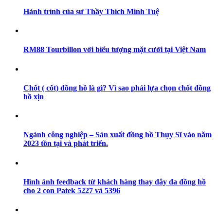
Hành trình của sư Thầy Thích Minh Tuệ
RM88 Tourbillon với biểu tượng mặt cười tại Việt Nam
Chốt ( cốt) đồng hồ là gì? Vì sao phải lựa chọn chốt đồng
hồ xịn
Ngành công nghiệp – Sản xuất đồng hồ Thụy Sĩ vào năm
2023 tồn tại và phát triển.
Hình ảnh feedback từ khách hàng thay dây da đồng hồ
cho 2 con Patek 5227 và 5396