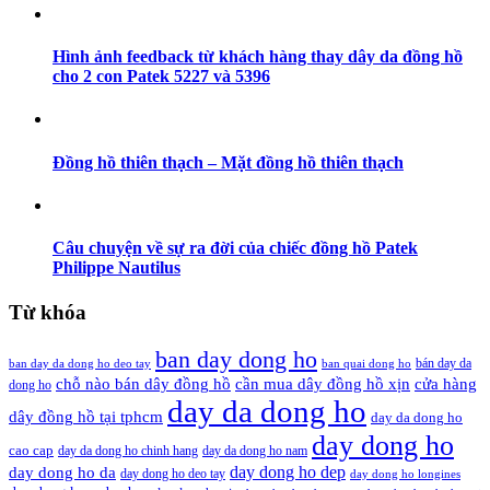
Hình ảnh feedback từ khách hàng thay dây da đồng hồ
cho 2 con Patek 5227 và 5396
Đồng hồ thiên thạch – Mặt đồng hồ thiên thạch
Câu chuyện về sự ra đời của chiếc đồng hồ Patek
Philippe Nautilus
Từ khóa
ban day dong ho
bán day da
ban day da dong ho deo tay
ban quai dong ho
cần mua dây đồng hồ xịn
chỗ nào bán dây đồng hồ
cửa hàng
dong ho
day da dong ho
dây đồng hồ tại tphcm
day da dong ho
day dong ho
cao cap
day da dong ho chinh hang
day da dong ho nam
day dong ho dep
day dong ho da
day dong ho deo tay
day dong ho longines