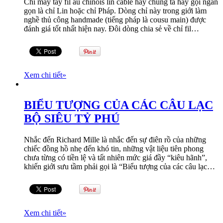
Chỉ may tay fil au chinois lin câblé hay chúng ta hay gọi ngắn
gọn là chỉ Lin hoặc chỉ Pháp. Dòng chỉ này trong giới làm
nghề thủ công handmade (tiếng pháp là cousu main) được
đánh giá tốt nhất hiện nay. Đôi dòng chia sẻ về chỉ fil…
Xem chi tiết
»
BIỂU TƯỢNG CỦA CÁC CÂU LẠC
BỘ SIÊU TỶ PHÚ
Nhắc đến Richard Mille là nhắc đến sự điên rồ của những
chiếc đồng hồ nhẹ đến khó tin, những vật liệu tiên phong
chưa từng có tiền lệ và tất nhiên mức giá đầy “kiêu hãnh”,
khiến giới sưu tầm phải gọi là “Biểu tượng của các câu lạc…
Xem chi tiết
»