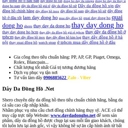
day dong ho o dau ban
day dong ho xin
dong ho day da omega
dong ho day da thuy si
Dây da đồng hồ xịn
dây
dong ho nam
dây da đồng hồ giá rẻ
dây da đồng hồ nữ
đồng hồ chính hãng
dây đồng
dây đồng hồ nam
dây đồng hồ nữ
dây đồng hồ inox
quai
lam day dong ho
hồ ở đâu tốt
quai day dong ho
mua dây đồng hồ
thay day dong ho
dong ho
thay day da dong ho
shero
thay dây da đồng hồ ở
thay day dong ho hcm
thay dây da đồng hồ giá rẻ tphcm
tphcm
thay dây đồng hồ ở hà
thay dây đồng hồ inox
thay dây đồng hồ kim loại
nội
ở tphcm mua dây đồng hồ ở đâu
thay quai đồng hồ
watch strap
Gia công theo tiêu chuẩn hãng:
PP, AP, GP, Piaget, Omega,
Rolex, Blancpain...
Chất lượng tốt nhất
Giá trị tương đương hãng
Dịch vụ
phục vụ tận nơi
Tư vấn làm dây
0906885622
Zalo - Viber
Dây Da Đồng Hồ .Net
Shero chuyên dây da đồng hồ theo tiêu chuẩn chính hãng, bằng da
cá sấu cao cấp nhập khẩu.
Nhằm phục vụ nhu cầu chơi đồng chính hãng thụy sỹ. ACE có thể
truy cập trực tiếp Website:
www.daydadongho.net
để xem sản
phẩm, dây da đồng hồ được chụp lại sau mỗi lần giao khách, chúng
tôi luôn lưu lại ảnh gốc, vì vậy không hề sợ ăn cắp hình ảnh từ bất