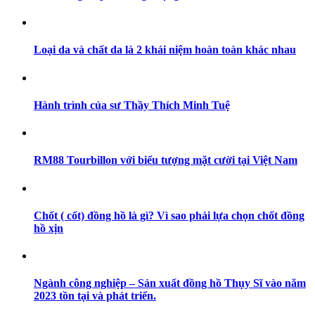
Loại da và chất da là 2 khái niệm hoàn toàn khác nhau
Hành trình của sư Thầy Thích Minh Tuệ
RM88 Tourbillon với biểu tượng mặt cười tại Việt Nam
Chốt ( cốt) đồng hồ là gì? Vì sao phải lựa chọn chốt đồng
hồ xịn
Ngành công nghiệp – Sản xuất đồng hồ Thụy Sĩ vào năm
2023 tồn tại và phát triển.