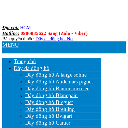
Địa chỉ:
HCM
Hotline:
0906885622 Sang (Zalo - Viber)
Bản quyền thuộc:
Dây da đồng hồ .Net
MENU
Trang chủ
Dây da đồng hồ
Dây đồng hồ A lange sohne
Dây đồng hồ Audemars piguet
Dây đồng hồ Baume mercier
Dây đồng hồ Blancpain
Dây đồng hồ Breguet
Dây đồng hồ Breitling
Dây đồng hồ Bvlgari
Dây đồng hồ Cartier