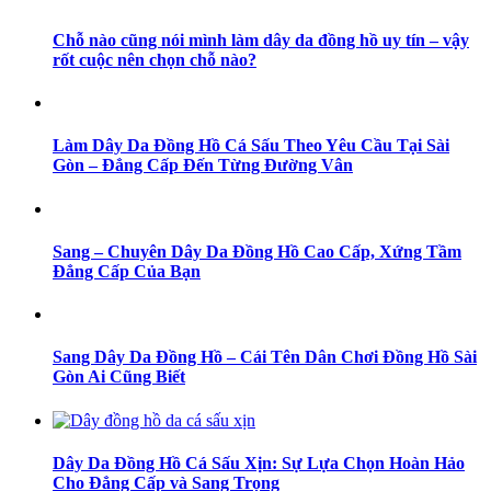
Chỗ nào cũng nói mình làm dây da đồng hồ uy tín – vậy
rốt cuộc nên chọn chỗ nào?
Làm Dây Da Đồng Hồ Cá Sấu Theo Yêu Cầu Tại Sài
Gòn – Đẳng Cấp Đến Từng Đường Vân
Sang – Chuyên Dây Da Đồng Hồ Cao Cấp, Xứng Tầm
Đẳng Cấp Của Bạn
Sang Dây Da Đồng Hồ – Cái Tên Dân Chơi Đồng Hồ Sài
Gòn Ai Cũng Biết
Dây Da Đồng Hồ Cá Sấu Xịn: Sự Lựa Chọn Hoàn Hảo
Cho Đẳng Cấp và Sang Trọng