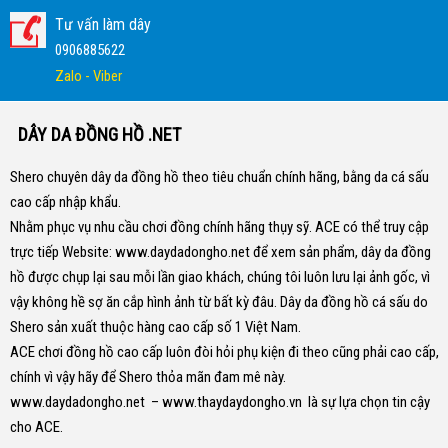
Tư vấn làm dây
0906885622
Zalo - Viber
DÂY DA ĐỒNG HỒ .NET
Shero chuyên dây da đồng hồ theo tiêu chuẩn chính hãng, bằng da cá sấu
cao cấp nhập khẩu.
Nhằm phục vụ nhu cầu chơi đồng chính hãng thụy sỹ. ACE có thể truy cập
trực tiếp Website:
www.daydadongho.net
để xem sản phẩm, dây da đồng
hồ được chụp lại sau mỗi lần giao khách, chúng tôi luôn lưu lại ảnh gốc, vì
vậy không hề sợ ăn cắp hình ảnh từ bất kỳ đâu.
Dây da đồng hồ cá sấu do
Shero sản xuất thuộc hàng cao cấp số 1 Việt Nam.
ACE chơi đồng hồ cao cấp luôn đòi hỏi phụ kiện đi theo cũng phải cao cấp,
chính vì vậy hãy để Shero thỏa mãn đam mê này.
www.daydadongho.net
–
www.thaydaydongho.vn
là sự lựa chọn tin cậy
cho ACE.