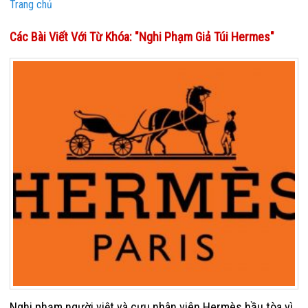
Trang chủ
Các Bài Viết Với Từ Khóa: "nghi Phạm Giả Túi Hermes"
Nghi phạm người việt và cựu nhân viên Hermès hầu tòa vì