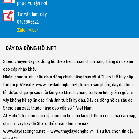
phục vụ tận nơi
Tư vấn làm dây
0906885622
Zalo - Viber
DÂY DA ĐỒNG HỒ .NET
Shero chuyên dây da đồng hồ theo tiêu chuẩn chính hãng, bằng da cá sấu
cao cấp nhập khẩu.
Nhằm phục vụ nhu cầu chơi đồng chính hãng thụy sỹ. ACE có thể truy cập
trực tiếp Website:
www.daydadongho.net
để xem sản phẩm, dây da đồng
hồ được chụp lại sau mỗi lần giao khách, chúng tôi luôn lưu lại ảnh gốc, vì
vậy không hề sợ ăn cắp hình ảnh từ bất kỳ đâu.
Dây da đồng hồ cá sấu do
Shero sản xuất thuộc hàng cao cấp số 1 Việt Nam.
ACE chơi đồng hồ cao cấp luôn đòi hỏi phụ kiện đi theo cũng phải cao cấp,
chính vì vậy hãy để Shero thỏa mãn đam mê này.
www.daydadongho.net
–
www.thaydaydongho.vn
là sự lựa chọn tin cậy