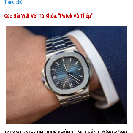
Trang chủ
Các Bài Viết Với Từ Khóa: "Patek Vỏ Thép"
TẠI SAO PATEK PHILIPPE KHÔNG TĂNG SẢN LƯỢNG ĐỒNG