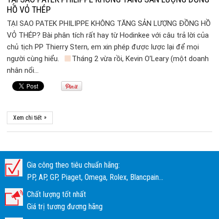
HỒ VỎ THÉP
TẠI SAO PATEK PHILIPPE KHÔNG TĂNG SẢN LƯỢNG ĐỒNG HỒ
VỎ THÉP? Bài phân tích rất hay từ Hodinkee với câu trả lời của
chủ tịch PP Thierry Stern, em xin phép được lược lại để mọi
người cùng hiểu.
Tháng 2 vừa rồi, Kevin O’Leary (một doanh
nhân nổi…
»
Xem chi tiết
Gia công theo tiêu chuẩn hãng:
PP, AP, GP, Piaget, Omega, Rolex, Blancpain...
Chất lượng tốt nhất
Giá trị tương đương hãng