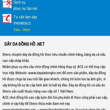
Dịch vụ
phục vụ tận nơi
Tư vấn làm dây
0906885622
Zalo - Viber
DÂY DA ĐỒNG HỒ .NET
Shero chuyên dây da đồng hồ theo tiêu chuẩn chính hãng, bằng da cá sấu
cao cấp nhập khẩu.
Nhằm phục vụ nhu cầu chơi đồng chính hãng thụy sỹ. ACE có thể truy cập
trực tiếp Website:
www.daydadongho.net
để xem sản phẩm, dây da đồng
hồ được chụp lại sau mỗi lần giao khách, chúng tôi luôn lưu lại ảnh gốc, vì
vậy không hề sợ ăn cắp hình ảnh từ bất kỳ đâu.
Dây da đồng hồ cá sấu do
Shero sản xuất thuộc hàng cao cấp số 1 Việt Nam.
ACE chơi đồng hồ cao cấp luôn đòi hỏi phụ kiện đi theo cũng phải cao cấp,
chính vì vậy hãy để Shero thỏa mãn đam mê này.
www.daydadongho.net
–
www.thaydaydongho.vn
là sự lựa chọn tin cậy