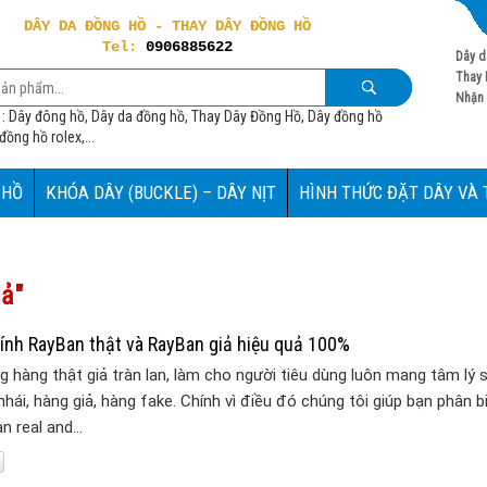
DÂY DA ĐỒNG HỒ - THAY DÂY ĐỒNG HỒ
Tel:
0906885622
Dây d
Thay 
Nhận 
 : Dây đông hồ, Dây da đồng hồ, Thay Dây Đồng Hồ, Dây đồng hồ
ồng hồ rolex,...
 HỒ
KHÓA DÂY (BUCKLE) – DÂY NỊT
HÌNH THỨC ĐẶT DÂY VÀ
iả"
kính RayBan thật và RayBan giả hiệu quả 100%
ng hàng thật giả tràn lan, làm cho người tiêu dùng luôn mang tâm lý
nhái, hàng giả, hàng fake. Chính vì điều đó chúng tôi giúp bạn phân b
an real and…