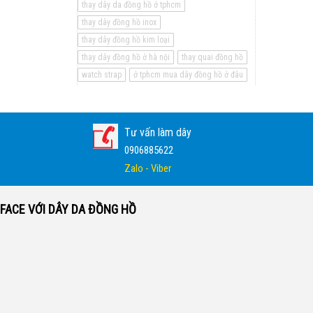
thay dây da đồng hồ ở tphcm
thay dây đồng hồ inox
thay dây đồng hồ kim loại
thay dây đồng hồ ở hà nội
thay quai đồng hồ
watch strap
ở tphcm mua dây đồng hồ ở đâu
Tư vấn làm dây
0906885622
Zalo - Viber
FACE VỚI DÂY DA ĐỒNG HỒ