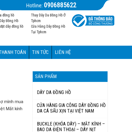
0906885622
Hotline:
a đồng hồ
Thay Dây Da Đồng Hồ Ở
Dây Đồng Hồ
Tphcm
đặt dây đồng hồ
Cửa Hàng Dây Đồng Hồ
Tại Tphcm
 THANH TOÁN
TIN TỨC
LIÊN HỆ
SẢN PHẨM
DÂY DA ĐỒNG HỒ
 sợ mình mua
CỬA HÀNG GIA CÔNG DÂY ĐỒNG HỒ
iệt Mắt kính
DA CÁ SẤU XỊN TẠI VIỆT NAM
BUCKLE (KHÓA DÂY) – MẮT KÍNH –
BAO DA ĐIỆN THOẠI – DÂY NỊT