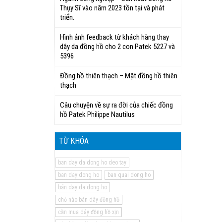
Thụy Sĩ vào năm 2023 tồn tại và phát
triển.
Hình ảnh feedback từ khách hàng thay
dây da đồng hồ cho 2 con Patek 5227 và
5396
Đồng hồ thiên thạch – Mặt đồng hồ thiên
thạch
Câu chuyện về sự ra đời của chiếc đồng
hồ Patek Philippe Nautilus
TỪ KHÓA
ban day da dong ho deo tay
ban day dong ho
ban quai dong ho
bán day da dong ho
chỗ nào bán dây đồng hồ
cần mua dây đồng hồ xịn