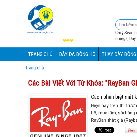
Gợi ý Search
omega, Dây đ
❤❤❤
TRANG CHỦ
DÂY DA ĐỒNG HỒ
THAY DÂY ĐỒNG
Trang chủ
Các Bài Viết Với Từ Khóa: "RayBan G
Cách phân biệt mắt 
Hiện nay trên thị trườ
hố, mua lầm, sài hàng 
RayBan thật giả (Rayb