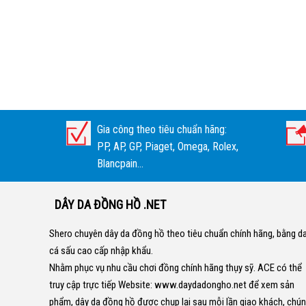
Gia công theo tiêu chuẩn hãng:
PP, AP, GP, Piaget, Omega, Rolex,
Blancpain...
DÂY DA ĐỒNG HỒ .NET
Shero chuyên dây da đồng hồ theo tiêu chuẩn chính hãng, bằng d
cá sấu cao cấp nhập khẩu.
Nhằm phục vụ nhu cầu chơi đồng chính hãng thụy sỹ. ACE có thể
truy cập trực tiếp Website:
www.daydadongho.net
để xem sản
phẩm, dây da đồng hồ được chụp lại sau mỗi lần giao khách, chú