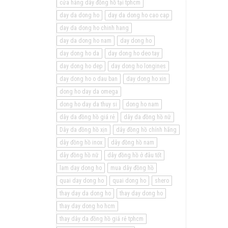
cửa hàng dây đồng hồ tại tphcm
day da dong ho
day da dong ho cao cap
day da dong ho chinh hang
day da dong ho nam
day dong ho
day dong ho da
day dong ho deo tay
day dong ho dep
day dong ho longines
day dong ho o dau ban
day dong ho xin
dong ho day da omega
dong ho day da thuy si
dong ho nam
dây da đồng hồ giá rẻ
dây da đồng hồ nữ
Dây da đồng hồ xịn
dây đồng hồ chính hãng
dây đồng hồ inox
dây đồng hồ nam
dây đồng hồ nữ
dây đồng hồ ở đâu tốt
lam day dong ho
mua dây đồng hồ
quai day dong ho
quai dong ho
shero
thay day da dong ho
thay day dong ho
thay day dong ho hcm
thay dây da đồng hồ giá rẻ tphcm