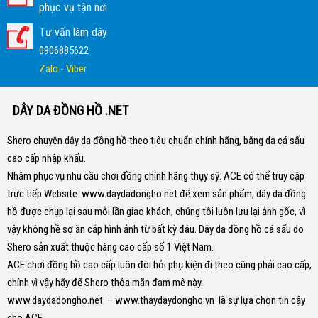
phục vụ tận nơi
Tư vấn làm dây
0906885622
Zalo - Viber
DÂY DA ĐỒNG HỒ .NET
Shero chuyên dây da đồng hồ theo tiêu chuẩn chính hãng, bằng da cá sấu
cao cấp nhập khẩu.
Nhằm phục vụ nhu cầu chơi đồng chính hãng thụy sỹ. ACE có thể truy cập
trực tiếp Website:
www.daydadongho.net
để xem sản phẩm, dây da đồng
hồ được chụp lại sau mỗi lần giao khách, chúng tôi luôn lưu lại ảnh gốc, vì
vậy không hề sợ ăn cắp hình ảnh từ bất kỳ đâu.
Dây da đồng hồ cá sấu do
Shero sản xuất thuộc hàng cao cấp số 1 Việt Nam.
ACE chơi đồng hồ cao cấp luôn đòi hỏi phụ kiện đi theo cũng phải cao cấp,
chính vì vậy hãy để Shero thỏa mãn đam mê này.
www.daydadongho.net
–
www.thaydaydongho.vn
là sự lựa chọn tin cậy