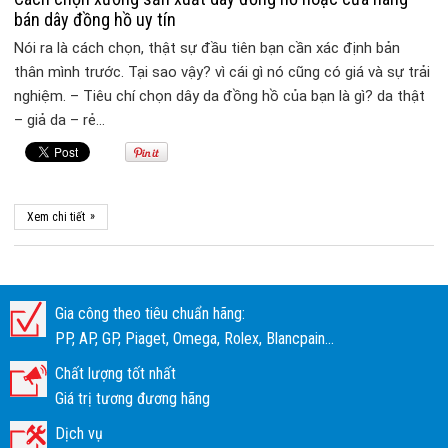
bán dây đồng hồ uy tín
Nói ra là cách chọn, thật sự đầu tiên bạn cần xác định bản
thân mình trước. Tại sao vậy? vì cái gì nó cũng có giá và sự trải
nghiệm. – Tiêu chí chọn dây da đồng hồ của bạn là gì? da thật
– giả da – rẻ…
»
Xem chi tiết
Gia công theo tiêu chuẩn hãng:
PP, AP, GP, Piaget, Omega, Rolex, Blancpain...
Chất lượng tốt nhất
Giá trị tương đương hãng
Dịch vụ