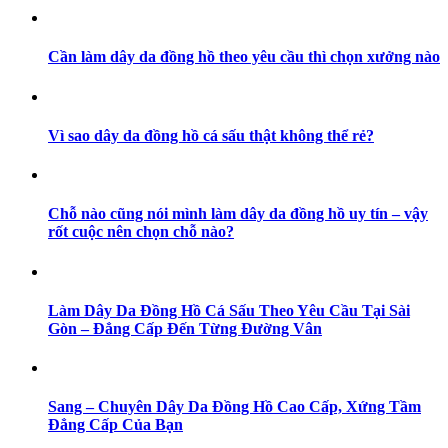
Cần làm dây da đồng hồ theo yêu cầu thì chọn xưởng nào
Vì sao dây da đồng hồ cá sấu thật không thể rẻ?
Chỗ nào cũng nói mình làm dây da đồng hồ uy tín – vậy
rốt cuộc nên chọn chỗ nào?
Làm Dây Da Đồng Hồ Cá Sấu Theo Yêu Cầu Tại Sài
Gòn – Đẳng Cấp Đến Từng Đường Vân
Sang – Chuyên Dây Da Đồng Hồ Cao Cấp, Xứng Tầm
Đẳng Cấp Của Bạn