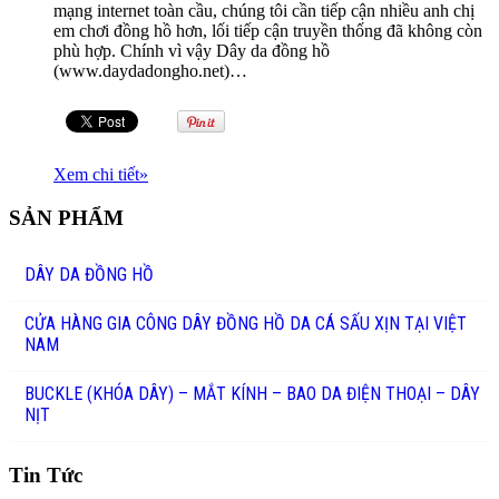
mạng internet toàn cầu, chúng tôi cần tiếp cận nhiều anh chị
em chơi đồng hồ hơn, lối tiếp cận truyền thống đã không còn
phù hợp. Chính vì vậy Dây da đồng hồ
(www.daydadongho.net)…
Xem chi tiết
»
SẢN PHẨM
DÂY DA ĐỒNG HỒ
CỬA HÀNG GIA CÔNG DÂY ĐỒNG HỒ DA CÁ SẤU XỊN TẠI VIỆT
NAM
BUCKLE (KHÓA DÂY) – MẮT KÍNH – BAO DA ĐIỆN THOẠI – DÂY
NỊT
Tin Tức