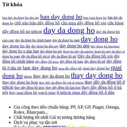
Từ khóa
ban day dong ho
bán day da
ban day da dong ho deo tay
ban quai dong ho
cần mua dây đồng hồ xịn
chỗ nào bán dây đồng hồ
cửa hàng
dong ho
day da dong ho
dây đồng hồ tại tphcm
day da dong ho
day dong ho
cao cap
day da dong ho chinh hang
day da dong ho nam
day dong ho dep
day dong ho da
day dong ho deo tay
day dong ho longines
day dong ho o dau ban
day dong ho xin
dong ho day da omega
dong ho day da thuy si
Dây da đồng hồ xịn
dây
dong ho nam
dây da đồng hồ giá rẻ
dây da đồng hồ nữ
đồng hồ chính hãng
dây đồng
dây đồng hồ nam
dây đồng hồ nữ
dây đồng hồ inox
quai
lam day dong ho
hồ ở đâu tốt
quai day dong ho
mua dây đồng hồ
thay day dong ho
dong ho
thay day da dong ho
shero
thay dây da đồng hồ ở
thay day dong ho hcm
thay dây da đồng hồ giá rẻ tphcm
tphcm
thay dây đồng hồ ở hà
thay dây đồng hồ inox
thay dây đồng hồ kim loại
nội
ở tphcm mua dây đồng hồ ở đâu
thay quai đồng hồ
watch strap
Gia công theo tiêu chuẩn hãng:
PP, AP, GP, Piaget, Omega,
Rolex, Blancpain...
Chất lượng tốt nhất
Giá trị tương đương hãng
Dịch vụ
phục vụ tận nơi