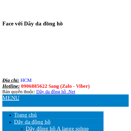
Face với Dây da đồng hồ
Địa chỉ:
HCM
Hotline:
0906885622 Sang (Zalo - Viber)
Bản quyền thuộc:
Dây da đồng hồ .Net
MENU
Trang chủ
Dây da đồng hồ
Dây đồng hồ A lange sohne