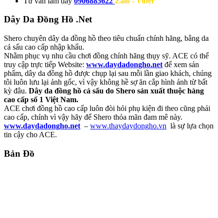
Tư vấn làm dây
0906885622
Zalo - Viber
Dây Da Đồng Hồ .Net
Shero chuyên dây da đồng hồ theo tiêu chuẩn chính hãng, bằng da
cá sấu cao cấp nhập khẩu.
Nhằm phục vụ nhu cầu chơi đồng chính hãng thụy sỹ. ACE có thể
truy cập trực tiếp Website:
www.daydadongho.net
để xem sản
phẩm, dây da đồng hồ được chụp lại sau mỗi lần giao khách, chúng
tôi luôn lưu lại ảnh gốc, vì vậy không hề sợ ăn cắp hình ảnh từ bất
kỳ đâu.
Dây da đồng hồ cá sấu do Shero sản xuất thuộc hàng
cao cấp số 1 Việt Nam.
ACE chơi đồng hồ cao cấp luôn đòi hỏi phụ kiện đi theo cũng phải
cao cấp, chính vì vậy hãy để Shero thỏa mãn đam mê này.
www.daydadongho.net
–
www.thaydaydongho.vn
là sự lựa chọn
tin cậy cho ACE.
Bản Đồ