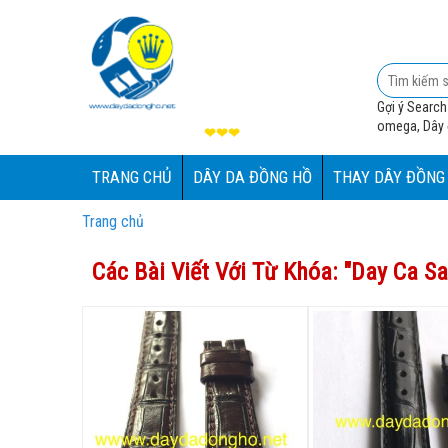
Gợi ý Search
omega, Dây đ
❤❤❤
TRANG CHỦ
DÂY DA ĐỒNG HỒ
THAY DÂY ĐỒNG
Trang chủ
Các Bài Viết Với Từ Khóa: "
Day Ca S