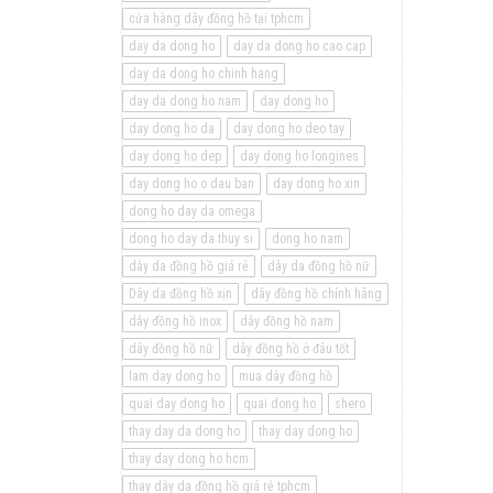
cửa hàng dây đồng hồ tại tphcm
day da dong ho
day da dong ho cao cap
day da dong ho chinh hang
day da dong ho nam
day dong ho
day dong ho da
day dong ho deo tay
day dong ho dep
day dong ho longines
day dong ho o dau ban
day dong ho xin
dong ho day da omega
dong ho day da thuy si
dong ho nam
dây da đồng hồ giá rẻ
dây da đồng hồ nữ
Dây da đồng hồ xịn
dây đồng hồ chính hãng
dây đồng hồ inox
dây đồng hồ nam
dây đồng hồ nữ
dây đồng hồ ở đâu tốt
lam day dong ho
mua dây đồng hồ
quai day dong ho
quai dong ho
shero
thay day da dong ho
thay day dong ho
thay day dong ho hcm
thay dây da đồng hồ giá rẻ tphcm