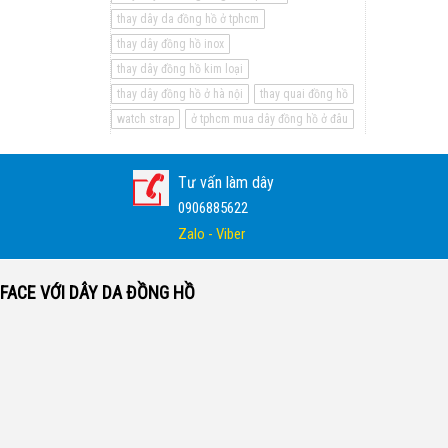
thay dây da đồng hồ ở tphcm
thay dây đồng hồ inox
thay dây đồng hồ kim loại
thay dây đồng hồ ở hà nội
thay quai đồng hồ
watch strap
ở tphcm mua dây đồng hồ ở đâu
Tư vấn làm dây
0906885622
Zalo - Viber
FACE VỚI DÂY DA ĐỒNG HỒ