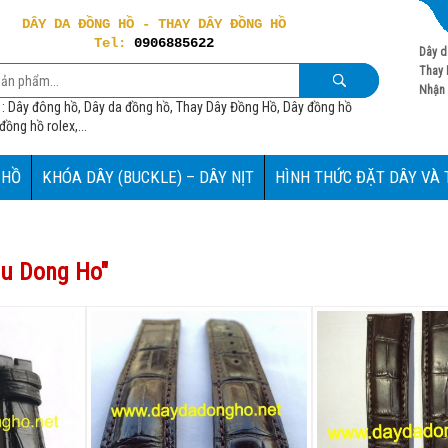
DÂY DA ĐỒNG HỒ - THAY DÂY ĐỒNG HỒ
Tel:
0906885622
Dây d
Thay 
Nhận 
 : Dây đông hồ, Dây da đồng hồ, Thay Dây Đồng Hồ, Dây đồng hồ
ồng hồ rolex,...
 HỒ
KHÓA DÂY (BUCKLE) – DÂY NỊT
HÌNH THỨC ĐẶT DÂY VÀ
au Dong Ho
"