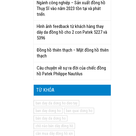
Ngành công nghiệp – Sản xuất đồng hồ
Thụy Sĩ vào năm 2023 tồn tại và phát
triển.
Hình ảnh feedback từ khách hàng thay
dây da đồng hồ cho 2 con Patek 5227 và
5396
Đồng hồ thiên thạch – Mặt đồng hồ thiên
thạch
Câu chuyện về sự ra đời của chiếc đồng
hồ Patek Philippe Nautilus
TỪ KHÓA
ban day da dong ho deo tay
ban day dong ho
ban quai dong ho
bán day da dong ho
chỗ nào bán dây đồng hồ
cần mua dây đồng hồ xịn