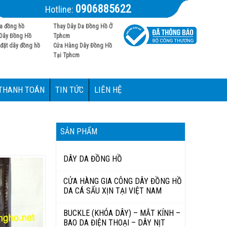
0906885622
Hotline:
a đồng hồ
Thay Dây Da Đồng Hồ Ở
Dây Đồng Hồ
Tphcm
đặt dây đồng hồ
Cửa Hàng Dây Đồng Hồ
Tại Tphcm
 THANH TOÁN
TIN TỨC
LIÊN HỆ
SẢN PHẨM
DÂY DA ĐỒNG HỒ
CỬA HÀNG GIA CÔNG DÂY ĐỒNG HỒ
DA CÁ SẤU XỊN TẠI VIỆT NAM
BUCKLE (KHÓA DÂY) – MẮT KÍNH –
BAO DA ĐIỆN THOẠI – DÂY NỊT