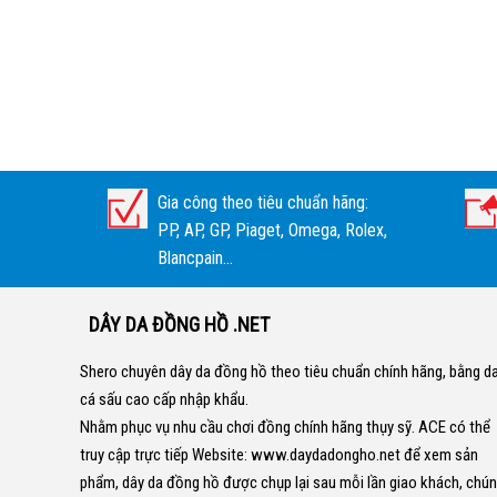
Gia công theo tiêu chuẩn hãng:
PP, AP, GP, Piaget, Omega, Rolex,
Blancpain...
DÂY DA ĐỒNG HỒ .NET
Shero chuyên dây da đồng hồ theo tiêu chuẩn chính hãng, bằng d
cá sấu cao cấp nhập khẩu.
Nhằm phục vụ nhu cầu chơi đồng chính hãng thụy sỹ. ACE có thể
truy cập trực tiếp Website:
www.daydadongho.net
để xem sản
phẩm, dây da đồng hồ được chụp lại sau mỗi lần giao khách, chú