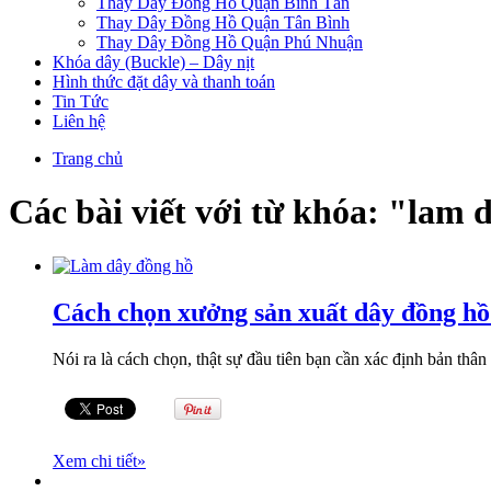
Thay Dây Đồng Hồ Quận Bình Tân
Thay Dây Đồng Hồ Quận Tân Bình
Thay Dây Đồng Hồ Quận Phú Nhuận
Khóa dây (Buckle) – Dây nịt
Hình thức đặt dây và thanh toán
Tin Tức
Liên hệ
Trang chủ
Các bài viết với từ khóa: "lam 
Cách chọn xưởng sản xuất dây đồng hồ
Nói ra là cách chọn, thật sự đầu tiên bạn cần xác định bản thân
Xem chi tiết
»