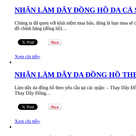
NHẬN LÀM DÂY ĐỒNG HỒ DA CA
Chúng ta đã quen với khái niệm mua bán, đúng là bạn mua sẽ c
đồ chính hãng (đồng hồ)…
Xem chi tiết
»
NHẬN LÀM DÂY DA ĐỒNG HỒ TH
Làm dây da đồng hồ theo yêu cầu tại các quận: – Thay Dâ
Thay Dây Đồng…
Xem chi tiết
»