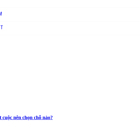
M
ỊT
t cuộc nên chọn chỗ nào?