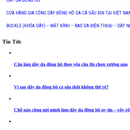
DÂY DA ĐỒNG HỒ
CỬA HÀNG GIA CÔNG DÂY ĐỒNG HỒ DA CÁ SẤU XỊN TẠI VIỆT NA
BUCKLE (KHÓA DÂY) – MẮT KÍNH – BAO DA ĐIỆN THOẠI – DÂY N
Tin Tức
Cần làm dây da đồng hồ theo yêu cầu thì chọn xưởng nào
Vì sao dây da đồng hồ cá sấu thật không thể rẻ?
Chỗ nào cũng nói mình làm dây da đồng hồ uy tín – vậy rố