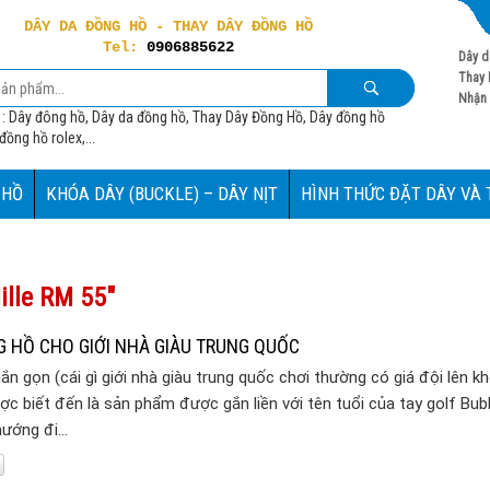
DÂY DA ĐỒNG HỒ - THAY DÂY ĐỒNG HỒ
Tel:
0906885622
Dây d
Thay 
Nhận 
 : Dây đông hồ, Dây da đồng hồ, Thay Dây Đồng Hồ, Dây đồng hồ
ồng hồ rolex,...
 HỒ
KHÓA DÂY (BUCKLE) – DÂY NỊT
HÌNH THỨC ĐẶT DÂY VÀ
ille RM 55"
G HỒ CHO GIỚI NHÀ GIÀU TRUNG QUỐC
ắn gọn (cái gì giới nhà giàu trung quốc chơi thường có giá đội lên k
ược biết đến là sản phẩm được gắn liền với tên tuổi của tay golf B
 hướng đi…