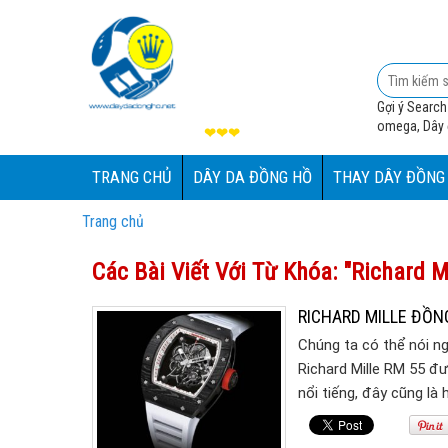
Gợi ý Search
omega, Dây đ
❤❤❤
TRANG CHỦ
DÂY DA ĐỒNG HỒ
THAY DÂY ĐỒNG
Trang chủ
Các Bài Viết Với Từ Khóa: "Richard M
RICHARD MILLE ĐỒN
Chúng ta có thể nói ng
Richard Mille RM 55 đ
nổi tiếng, đây cũng là