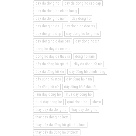
day da dong ho
day da dong ho cao cap
day da dong ho chinh hang
day da dong ho nam
day dong ho
day dong ho da
day dong ho deo tay
day dong ho dep
day dong ho longines
day dong ho o dau ban
day dong ho xin
dong ho day da omega
dong ho day da thuy si
dong ho nam
dây da đồng hồ giá rẻ
dây da đồng hồ nữ
Dây da đồng hồ xịn
dây đồng hồ chính hãng
dây đồng hồ inox
dây đồng hồ nam
dây đồng hồ nữ
dây đồng hồ ở đâu tốt
lam day dong ho
mua dây đồng hồ
quai day dong ho
quai dong ho
shero
thay day da dong ho
thay day dong ho
thay day dong ho hcm
thay dây da đồng hồ giá rẻ tphcm
thay dây da đồng hồ ở tphcm