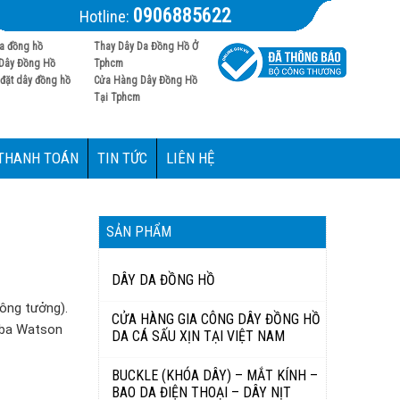
0906885622
Hotline:
a đồng hồ
Thay Dây Da Đồng Hồ Ở
Dây Đồng Hồ
Tphcm
đặt dây đồng hồ
Cửa Hàng Dây Đồng Hồ
Tại Tphcm
 THANH TOÁN
TIN TỨC
LIÊN HỆ
SẢN PHẨM
DÂY DA ĐỒNG HỒ
hông tưởng).
CỬA HÀNG GIA CÔNG DÂY ĐỒNG HỒ
ubba Watson
DA CÁ SẤU XỊN TẠI VIỆT NAM
BUCKLE (KHÓA DÂY) – MẮT KÍNH –
BAO DA ĐIỆN THOẠI – DÂY NỊT