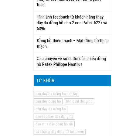
triển.
Hình ảnh feedback từ khách hàng thay
dây da đồng hồ cho 2 con Patek 5227 và
5396
Đồng hồ thiên thạch – Mặt đồng hồ thiên
thạch
Câu chuyện về sự ra đời của chiếc đồng
hồ Patek Philippe Nautilus
TỪ KHÓA
ban day da dong ho deo tay
ban day dong ho
ban quai dong ho
bán day da dong ho
chỗ nào bán dây đồng hồ
cần mua dây đồng hồ xịn
cửa hàng dây đồng hồ tại tphcm