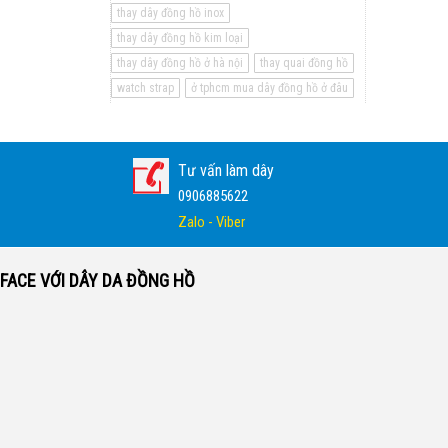
thay dây đồng hồ inox
thay dây đồng hồ kim loại
thay dây đồng hồ ở hà nội
thay quai đồng hồ
watch strap
ở tphcm mua dây đồng hồ ở đâu
Tư vấn làm dây
0906885622
Zalo - Viber
FACE VỚI DÂY DA ĐỒNG HỒ