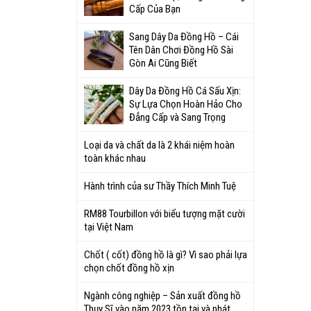
Cấp Của Bạn
Sang Dây Da Đồng Hồ – Cái
Tên Dân Chơi Đồng Hồ Sài
Gòn Ai Cũng Biết
Dây Da Đồng Hồ Cá Sấu Xịn:
Sự Lựa Chọn Hoàn Hảo Cho
Đẳng Cấp và Sang Trọng
Loại da và chất da là 2 khái niệm hoàn
toàn khác nhau
Hành trình của sư Thầy Thích Minh Tuệ
RM88 Tourbillon với biểu tượng mặt cười
tại Việt Nam
Chốt ( cốt) đồng hồ là gì? Vì sao phải lựa
chọn chốt đồng hồ xịn
Ngành công nghiệp – Sản xuất đồng hồ
Thụy Sĩ vào năm 2023 tồn tại và phát