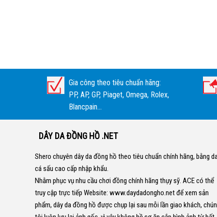
Gia công theo tiêu chuẩn hãng:
PP, AP, GP, Piaget, Omega, Rolex,
Blancpain...
DÂY DA ĐỒNG HỒ .NET
Shero chuyên dây da đồng hồ theo tiêu chuẩn chính hãng, bằng d
cá sấu cao cấp nhập khẩu.
Nhằm phục vụ nhu cầu chơi đồng chính hãng thụy sỹ. ACE có thể
truy cập trực tiếp Website:
www.daydadongho.net
để xem sản
phẩm, dây da đồng hồ được chụp lại sau mỗi lần giao khách, chú