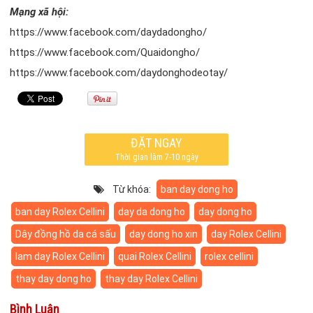
Mạng xã hội:
https://www.facebook.com/daydadongho/
https://www.facebook.com/Quaidongho/
https://www.facebook.com/daydonghodeotay/
ĐẶT NGAY
Thời gian làm 7-10 ngày
Từ khóa:
ban day dong ho
ban day Rolex Cellini
day da dong ho
day dong ho
Dây đồng hồ da cá sấu
day dong ho xin
day Rolex Cellini
lam day Rolex Cellini
quai Rolex Cellini
rolex cellini
thay day dong ho
thay day Rolex Cellini
Bình Luận