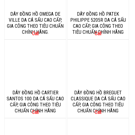
DÂY ĐỒNG HỒ OMEGA DE
DÂY ĐỒNG HỒ PATEK
VILLE DA CÁ SẤU CAO CẤP,
PHILIPPE 5205R DA CÁ SẤU
GIA CÔNG THEO TIÊU CHUẨN
CAO CẤP, GIA CÔNG THEO
CHÍNH HÃNG.
TIÊU CHUẨN CHÍNH HÃNG
Call
Call
DÂY ĐỒNG HỒ CARTIER
DÂY ĐỒNG HỒ BREGUET
SANTOS 100 DA CÁ SẤU CAO
CLASSIQUE DA CÁ SẤU CAO
CẤP, GIA CÔNG THEO TIÊU
CẤP, GIA CÔNG THEO TIÊU
CHUẨN CHÍNH HÃNG
CHUẨN CHÍNH HÃNG
Call
Call