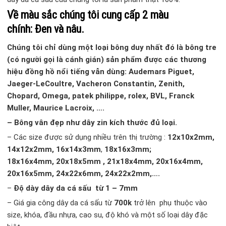
Về màu sắc chúng tôi cung cấp 2 màu
chính:
Đe
n
và
nâu.
Chúng tôi chỉ dùng một loại bông duy nhất đó là bông tre
(có người gọi là cánh gián) sản phẩm được các thương
hiệu đồng hồ nổi tiếng vẫn dùng: Audemars Piguet,
Jaeger-LeCoultre, Vacheron Constantin, Zenith,
Chopard, Omega, patek philippe, rolex, BVL, Franck
Muller, Maurice Lacroix, ….
– Bông vân đẹp như dây zin kích thước đủ loại.
– Các size được sử dụng nhiều trên thị trường :
12x10x2mm,
14x12x2mm, 16x14x3mm
,
18x16x3mm;
18x16x4mm, 20x18x5mm , 21x18x4mm, 20x16x4mm,
20x16x5mm, 24x22x6mm, 24x22x2mm,….
–
Độ dày dây da cá sấu từ 1 – 7mm
– Giá gia công dây da cá sấu từ
700k
trở lên phụ thuộc vào
size, khóa, đầu nhựa, cao su, độ khó và một số loại dây đặc