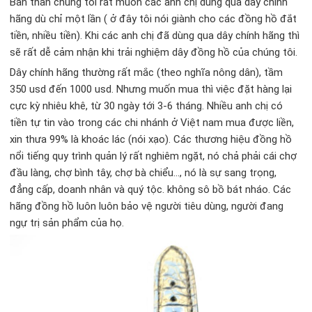
Bản thân chúng tôi rất muốn các anh chị dùng qua dây chính
hãng dù chỉ một lần ( ở đây tôi nói giành cho các đồng hồ đắt
tiền, nhiều tiền). Khi các anh chị đã dùng qua dây chính hãng thì
sẽ rất dễ cảm nhận khi trải nghiệm dây đồng hồ của chúng tôi.
Dây chính hãng thường rất mắc (theo nghĩa nông dân), tầm
350 usd đến 1000 usd. Nhưng muốn mua thì việc đặt hàng lại
cực kỳ nhiêu khê, từ 30 ngày tới 3-6 tháng. Nhiều anh chị có
tiền tự tin vào trong các chi nhánh ở Việt nam mua được liền,
xin thưa 99% là khoác lác (nói xạo). Các thương hiệu đồng hồ
nổi tiếng quy trình quản lý rất nghiêm ngặt, nó chả phải cái chợ
đầu làng, chợ bình tây, chợ bà chiểu…, nó là sự sang trọng,
đẳng cấp, doanh nhân và quý tộc. không sô bồ bát nháo. Các
hãng đồng hồ luôn luôn bảo vệ người tiêu dùng, người đang
ngự trị sản phẩm của họ.