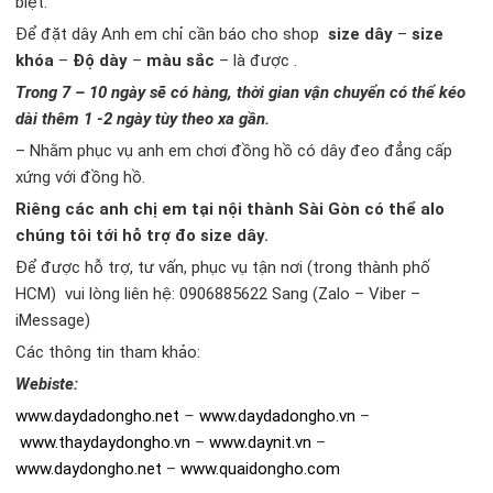
biệt.
Để đặt dây Anh em chỉ cần báo cho shop
size dây
–
size
khóa
–
Độ dày
–
màu sắc
– là được .
Trong 7 – 10 ngày sẽ có hàng, thời gian vận chuyển có thể kéo
dài thêm 1 -2 ngày tùy theo xa gần.
– Nhằm phục vụ anh em chơi đồng hồ có dây đeo đẳng cấp
xứng với đồng hồ.
Riêng các anh chị em tại nội thành Sài Gòn có thể alo
chúng tôi tới hỗ trợ đo size dây.
Để được hỗ trợ, tư vấn, phục vụ tận nơi (trong thành phố
HCM) vui lòng liên hệ: 0906885622 Sang (Zalo – Viber –
iMessage)
Các thông tin tham khảo:
Webiste:
www.daydadongho.net
–
www.daydadongho.vn
–
www.thaydaydongho.vn
–
www.daynit.vn
–
www.daydongho.net
–
www.quaidongho.com