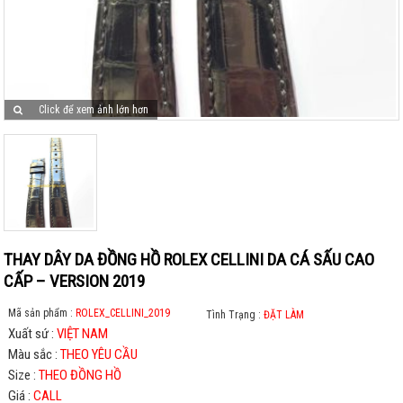
Click để xem ảnh lớn hơn
THAY DÂY DA ĐỒNG HỒ ROLEX CELLINI DA CÁ SẤU CAO
CẤP – VERSION 2019
Mã sản phẩm :
ROLEX_CELLINI_2019
Tình Trạng :
ĐẶT LÀM
Xuất sứ :
VIỆT NAM
Màu sắc :
THEO YÊU CẦU
Size :
THEO ĐỒNG HỒ
Giá :
CALL