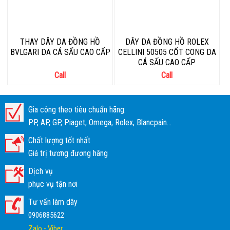
THAY DÂY DA ĐỒNG HỒ
DÂY DA ĐỒNG HỒ ROLEX
BVLGARI DA CÁ SẤU CAO CẤP
CELLINI 50505 CỐT CONG DA
CÁ SẤU CAO CẤP
Call
Call
Gia công theo tiêu chuẩn hãng:
PP, AP, GP, Piaget, Omega, Rolex, Blancpain...
Chất lượng tốt nhất
Giá trị tương đương hãng
Dịch vụ
phục vụ tận nơi
Tư vấn làm dây
0906885622
Zalo - Viber