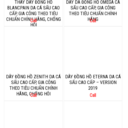
THAY DÂY ĐỒNG HỒ
DÂY DA ĐỒNG HỒ OMEGA CÁ
BLANCPAIN DA CÁ SẤU CAO
SẤU CAO CẤP, GIA CÔNG
CẤP, GIA CÔNG THEO TIÊU
THEO TIÊU CHUẨN CHÍNH
CHUẨN CHÍNH HÃNG, CHỐNG
HÃNG
Call
Call
HÔI
DÂY ĐỒNG HỒ ZENITH DA CÁ
DÂY ĐỒNG HỒ ETERNA DA CÁ
SẤU CAO CẤP, GIA CÔNG
SẤU CAO CẤP – VERSION
THEO TIÊU CHUẨN CHÍNH
2019
HÃNG, CHỐNG HÔI
Call
Call