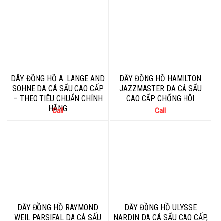
DÂY ĐỒNG HỒ A. LANGE AND
DÂY ĐỒNG HỒ HAMILTON
SOHNE DA CÁ SẤU CAO CẤP
JAZZMASTER DA CÁ SẤU
– THEO TIÊU CHUẨN CHÍNH
CAO CẤP CHỐNG HÔI
HÃNG
Call
Call
DÂY ĐỒNG HỒ RAYMOND
DÂY ĐỒNG HỒ ULYSSE
WEIL PARSIFAL DA CÁ SẤU
NARDIN DA CÁ SẤU CAO CẤP,