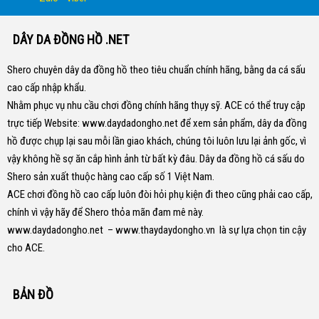
DÂY DA ĐỒNG HỒ .NET
Shero chuyên dây da đồng hồ theo tiêu chuẩn chính hãng, bằng da cá sấu
cao cấp nhập khẩu.
Nhằm phục vụ nhu cầu chơi đồng chính hãng thụy sỹ. ACE có thể truy cập
trực tiếp Website:
www.daydadongho.net
để xem sản phẩm, dây da đồng
hồ được chụp lại sau mỗi lần giao khách, chúng tôi luôn lưu lại ảnh gốc, vì
vậy không hề sợ ăn cắp hình ảnh từ bất kỳ đâu.
Dây da đồng hồ cá sấu do
Shero sản xuất thuộc hàng cao cấp số 1 Việt Nam.
ACE chơi đồng hồ cao cấp luôn đòi hỏi phụ kiện đi theo cũng phải cao cấp,
chính vì vậy hãy để Shero thỏa mãn đam mê này.
www.daydadongho.net
–
www.thaydaydongho.vn
là sự lựa chọn tin cậy
cho ACE.
BẢN ĐỒ