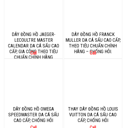
DÂY ĐỒNG HỒ JAEGER-
DÂY ĐỒNG HỒ FRANCK
LECOULTRE MASTER
MULLER DA CÁ SẤU CAO CẤP,
CALENDAR DA CÁ SẤU CAO
THEO TIÊU CHUẨN CHÍNH
CẤP, GIA CÔNG THEO TIÊU
HÃNG – CHỐNG HÔI.
Call
Call
CHUẨN CHÍNH HÃNG
DÂY ĐỒNG HỒ OMEGA
THAY DÂY ĐỒNG HỒ LOUIS
SPEEDMASTER DA CÁ SẤU
VUITTON DA CÁ SẤU CAO
CAO CẤP, CHỐNG HÔI
CẤP, CHỐNG HÔI
Call
Call