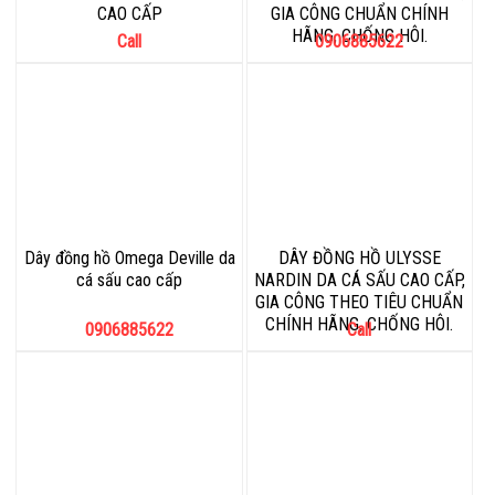
CAO CẤP
GIA CÔNG CHUẨN CHÍNH
HÃNG, CHỐNG HÔI.
Call
0906885622
Dây đồng hồ Omega Deville da
DÂY ĐỒNG HỒ ULYSSE
cá sấu cao cấp
NARDIN DA CÁ SẤU CAO CẤP,
GIA CÔNG THEO TIÊU CHUẨN
CHÍNH HÃNG, CHỐNG HÔI.
0906885622
Call