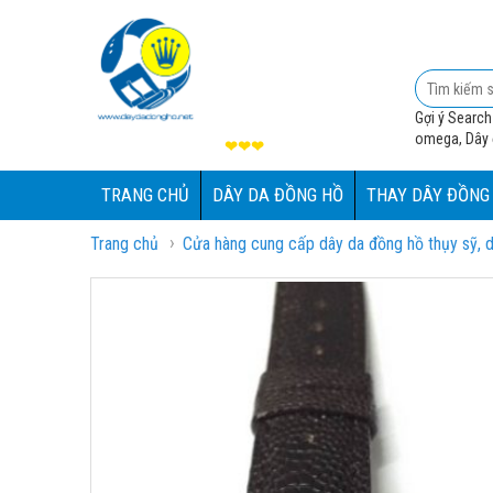
Gợi ý Search
omega, Dây đ
❤❤❤
TRANG CHỦ
DÂY DA ĐỒNG HỒ
THAY DÂY ĐỒNG
›
Trang chủ
Cửa hàng cung cấp dây da đồng hồ thụy sỹ, d