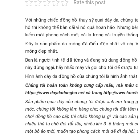
Rate this post
Với những chiếc đồng hồ thụy sỹ quai dây da, chúng t
hồ thì không thể bàn cãi vì nó quá hoàn hảo. Nhưng b
kiếm một phong cách mới, cái lạ trong cái truyền thống
Đây là sản phẩm da móng đà điểu độc nhất vô nhị. V
móng đẹp nhất.
Bạn là người tinh tế đã từng và đang sử dụng đồng hồ 
này đừng ngại, hãy nhấc máy và gọi cho tôi để được tư
Hình ảnh dây da đồng hồ của chúng tôi là hình ảnh thậ
Chúng tôi hoàn toàn không cung cấp mẫu, mà mẫu ch
https://www.daydadongho.net và trang http://www.fac
Sản phẩm quai dây của chúng tôi được anh em trong giớ
móc, chúng tôi không làm hàng chợ, chúng tôi đặt tâm 
chơi đồng hồ cao cấp thì chắc không lạ gì với các sản
nhiều thủ tụ chờ đợi rất lâu, nhiều khi 3 -6 tháng mớ
một bộ áo mới, muốn tạo phong cách mới để đi dạ hội, 