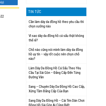
iếp)
TIN TỨC
622
Cần làm dây da đồng hồ theo yêu cầu thì
chọn xưởng nào
Vì sao dây da đồng hồ cá sấu thật không
thể rẻ?
Chỗ nào cũng nói mình làm dây da đồng
hồ uy tín – vậy rốt cuộc nên chọn chỗ
nào?
Làm Dây Da Đồng Hồ Cá Sấu Theo Yêu
Cầu Tại Sài Gòn – Đẳng Cấp Đến Từng
Đường Vân
Sang – Chuyên Dây Da Đồng Hồ Cao Cấp,
Xứng Tầm Đẳng Cấp Của Bạn
Sang Dây Da Đồng Hồ – Cái Tên Dân Chơi
Đồng Hồ Sài Gòn Ai Cũng Biết