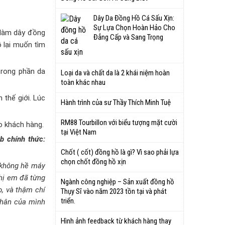
Dây Da Đồng Hồ Cá Sấu Xịn:
Sự Lựa Chọn Hoàn Hảo Cho
 làm dây đồng
Đẳng Cấp và Sang Trọng
 lại muốn tìm
trong phần da
Loại da và chất da là 2 khái niệm hoàn
toàn khác nhau
 thế giới. Lúc
Hành trình của sư Thầy Thích Minh Tuệ
RM88 Tourbillon với biểu tượng mặt cười
o khách hàng.
tại Việt Nam
b chính thức:
Chốt ( cốt) đồng hồ là gì? Vì sao phải lựa
chọn chốt đồng hồ xịn
i không hề máy
chị em đã từng
Ngành công nghiệp – Sản xuất đồng hồ
o, và thậm chí
Thụy Sĩ vào năm 2023 tồn tại và phát
triển.
 thân của mình
Hình ảnh feedback từ khách hàng thay