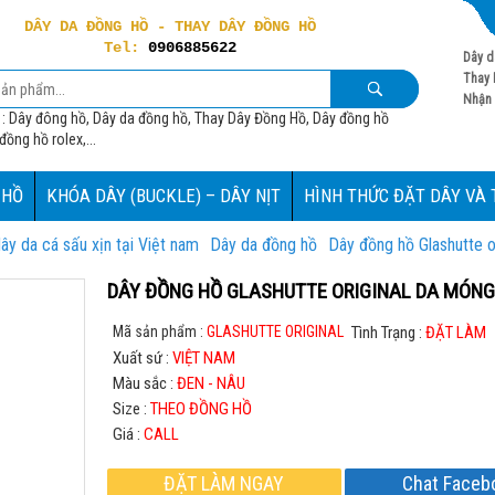
DÂY DA ĐỒNG HỒ - THAY DÂY ĐỒNG HỒ
Tel:
0906885622
Dây d
Thay 
Nhận 
 : Dây đông hồ, Dây da đồng hồ, Thay Dây Đồng Hồ, Dây đồng hồ
ồng hồ rolex,...
 HỒ
KHÓA DÂY (BUCKLE) – DÂY NỊT
HÌNH THỨC ĐẶT DÂY VÀ
ây da cá sấu xịn tại Việt nam
Dây da đồng hồ
Dây đồng hồ Glashutte or
DÂY ĐỒNG HỒ GLASHUTTE ORIGINAL DA MÓNG
Mã sản phẩm :
GLASHUTTE ORIGINAL
Tình Trạng :
ĐẶT LÀM
Xuất sứ :
VIỆT NAM
Màu sắc :
ĐEN - NÂU
Size :
THEO ĐỒNG HỒ
Giá :
CALL
ĐẶT LÀM NGAY
Chat Faceb