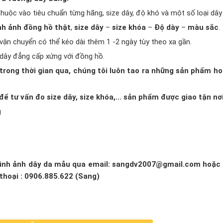
huộc vào tiêu chuẩn từng hãng, size dây, độ khó và một số loại dây
nh ảnh đồng hồ thật
,
size dây
–
size khóa
–
Độ dày
–
màu sắc
.
 vận chuyển có thể kéo dài thêm 1 -2 ngày tùy theo xa gần.
dây đẳng cấp xứng với đồng hồ.
trong thời gian qua, chúng tôi luôn tao ra những sản phẩm ho
ể tư vấn đo size dây, size khóa,… sản phẩm được giao tận nơi
g
 hình ảnh dây da mẫu qua email: sangdv2007@gmail.com hoặc g
thoại : 0906.885.622 (Sang)