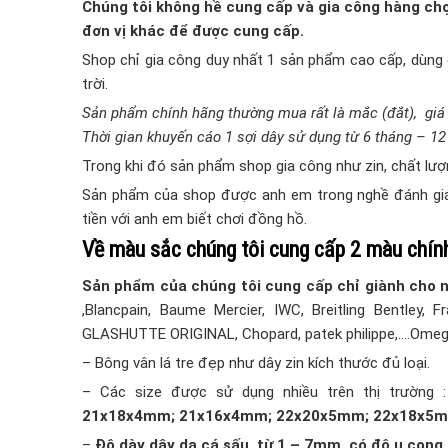
Chúng tôi không hề cung cấp và gia công hàng chợ
đơn vị khác để được cung cấp.
Shop chỉ gia công duy nhất 1 sản phẩm cao cấp, dùng 
trời.
Sản phẩm chính hãng thường mua rất là mắc (đắt), giá
Thời gian khuyến cáo 1 sợi dây sử dụng từ 6 tháng – 12
Trong khi đó sản phẩm shop gia công như zin, chất lượn
Sản phẩm của shop được anh em trong nghề đánh giá b
tiền với anh em biết chơi đồng hồ.
Về màu sắc chúng tôi cung cấp 2 màu chín
Sản phẩm của chúng tôi cung cấp chỉ giành cho 
,Blancpain, Baume Mercier, IWC, Breitling Bentley, F
GLASHUTTE ORIGINAL, Chopard, patek philippe,….Omega
– Bông vân lá tre đẹp như dây zin kích thước đủ loại.
– Các size được sử dụng nhiều trên thị trường 
21x18x4mm; 21x16x4mm; 22x20x5mm; 22x18x5
–
Độ dày dây da cá sấu từ 1 – 7mm, có độ u cong,