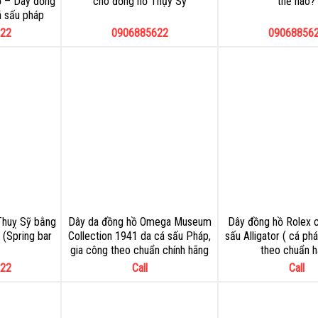
ồ – Dây đồng
cho đồng hồ Thụy Sỹ
thế nào?
á sấu pháp
22
0906885622
09068856
Thuỵ Sỹ bằng
Dây da đồng hồ Omega Museum
Dây đồng hồ Rolex ce
 (Spring bar
Collection 1941 da cá sấu Pháp,
sấu Alligator ( cá ph
gia công theo chuẩn chính hãng
theo chuẩn 
22
Call
Call