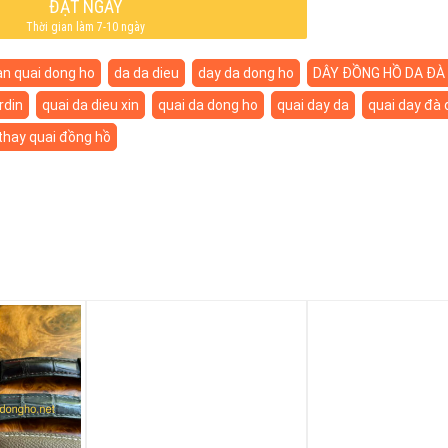
ĐẶT NGAY
Thời gian làm 7-10 ngày
an quai dong ho
da da dieu
day da dong ho
DÂY ĐỒNG HỒ DA ĐÀ 
rdin
quai da dieu xin
quai da dong ho
quai day da
quai day đà 
thay quai đồng hồ