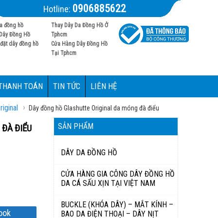
0906885622
Hotline:
a đồng hồ
Thay Dây Da Đồng Hồ Ở
Dây Đồng Hồ
Tphcm
đặt dây đồng hồ
Cửa Hàng Dây Đồng Hồ
Tại Tphcm
 THANH TOÁN
TIN TỨC
LIÊN HỆ
›
iginal
Dây đồng hồ Glashutte Original da móng đà điểu
SẢN PHẨM
 ĐÀ ĐIỂU
DÂY DA ĐỒNG HỒ
CỬA HÀNG GIA CÔNG DÂY ĐỒNG HỒ
DA CÁ SẤU XỊN TẠI VIỆT NAM
BUCKLE (KHÓA DÂY) – MẮT KÍNH –
ook
BAO DA ĐIỆN THOẠI – DÂY NỊT