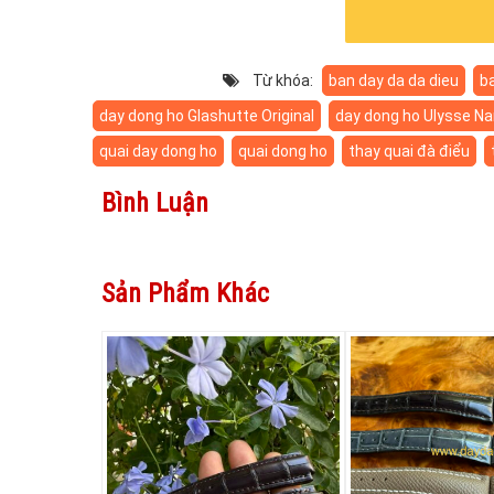
Từ khóa:
ban day da da dieu
b
day dong ho Glashutte Original
day dong ho Ulysse Na
quai day dong ho
quai dong ho
thay quai đà điểu
Bình Luận
Sản Phẩm Khác