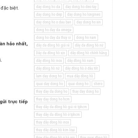
day dong ho da
day dong ho deo tay
 đặc biệt.
day dong ho dep
day dong ho longines
day dong ho o dau ban
day dong ho xin
dong ho day da omega
dong ho day da thuy si
dong ho nam
àn hảo nhất,
dây da đồng hồ giá rẻ
dây da đồng hồ nữ
Dây da đồng hồ xịn
dây đồng hồ chính hãng
.
dây đồng hồ inox
dây đồng hồ nam
dây đồng hồ nữ
dây đồng hồ ở đâu tốt
lam day dong ho
mua dây đồng hồ
quai day dong ho
quai dong ho
shero
thay day da dong ho
thay day dong ho
thay day dong ho hcm
ửi trực tiếp
thay dây da đồng hồ giá rẻ tphcm
thay dây da đồng hồ ở tphcm
thay dây đồng hồ inox
thay dây đồng hồ kim loại
thay dây đồng hồ ở hà nội
thay quai đồng hồ