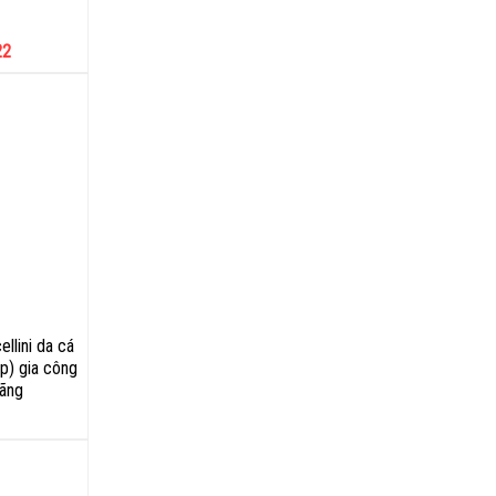
22
llini da cá
áp) gia công
hãng