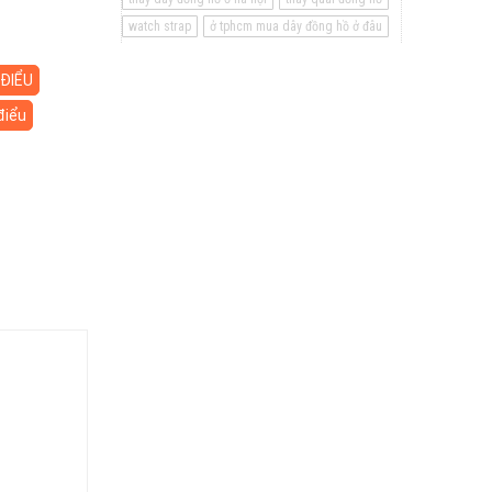
watch strap
ở tphcm mua dây đồng hồ ở đâu
ĐIỂU
điểu