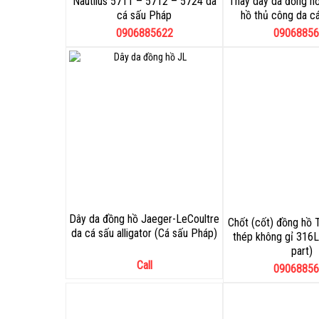
Nautilus 5711 – 5712 – 5724 da
Thay dây da đồng h
cá sấu Pháp
hồ thủ công da c
0906885622
09068856
Dây da đồng hồ Jaeger-LeCoultre
Chốt (cốt) đồng hồ 
da cá sấu alligator (Cá sấu Pháp)
thép không gỉ 316L
part)
Call
09068856