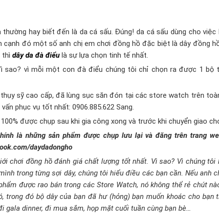
a thường hay biết đến là da cá sấu. Đúng! da cá sấu dùng cho việc
ên cạnh đó một số anh chị em chơi đồng hồ đặc biệt là dây đồng hồ
 thì
dây da đà điểu
là sự lựa chọn tinh tế nhất.
ì sao? vì mỗi một con đà điểu chúng tôi chỉ chọn ra được 1 bộ 
thụy sỹ cao cấp, đã lùng sục săn đón tại các store watch trên toàn
 vấn phục vụ tốt nhất: 0906.885.622 Sang.
t 100% được chụp sau khi gia công xong và trước khi chuyển giao ch
ính là những sản phẩm được chụp lưu lại và đăng trên trang we
ebook.com/daydadongho
i chơi đồng hồ đánh giá chất lượng tốt nhất. Vì sao? Vì chúng tô
mình trong từng sợi dây, chúng tôi hiểu điều các bạn cần. Nếu anh 
 phẩm được rao bán trong các Store Watch, nó không thể rẻ chút nà
i có, trong đó bộ dây của bạn đã hư (hỏng) bạn muốn khoác cho bạn
đi gala dinner, đi mua sắm, họp mặt cuối tuần cùng bạn bè…