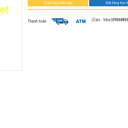
(Ship hàng toàn cầu)
(Đặt hàng trực t
(Zalo - Viber)
0906885
Thanh toán: