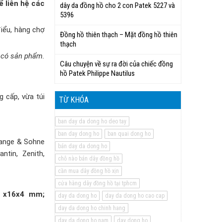
 liên hệ các
dây da đồng hồ cho 2 con Patek 5227 và
5396
iểu, hàng chợ
Đồng hồ thiên thạch – Mặt đồng hồ thiên
thạch
 có sản phẩm.
Câu chuyện về sự ra đời của chiếc đồng
hồ Patek Philippe Nautilus
 cấp, vừa túi
TỪ KHÓA
ban day da dong ho deo tay
ban day dong ho
ban quai dong ho
Lange & Sohne
bán day da dong ho
ntin, Zenith,
chỗ nào bán dây đồng hồ
cần mua dây đồng hồ xịn
cửa hàng dây đồng hồ tại tphcm
 x16x4 mm;
day da dong ho
day da dong ho cao cap
day da dong ho chinh hang
day da dong ho nam
day dong ho