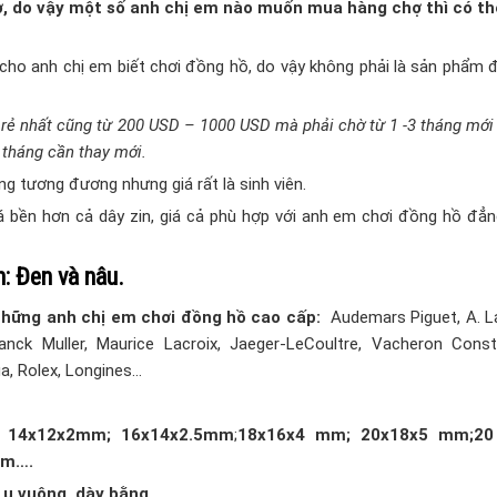
, do vậy một số anh chị em nào muốn mua hàng chợ thì có thể
cho anh chị em biết chơi đồng hồ, do vậy không phải là sản phẩm đ
 rẻ nhất cũng từ 200 USD – 1000 USD mà phải chờ từ 1 -3 tháng mới
 tháng cần thay mới.
g tương đương nhưng giá rất là sinh viên.
ền hơn cả dây zin, giá cả phù hợp với anh em chơi đồng hồ đẳng
h:
Đe
n
và
nâu.
những anh chị em chơi đồng hồ cao cấp:
Audemars Piguet, A. 
ranck Muller, Maurice Lacroix, Jaeger-LeCoultre, Vacheron Consta
, Rolex, Longines…
:
14x12x2mm; 16x14x2.5mm
;
18x16x4 mm; 20x18x5 mm;20
mm….
 u vuông, dày bằng.